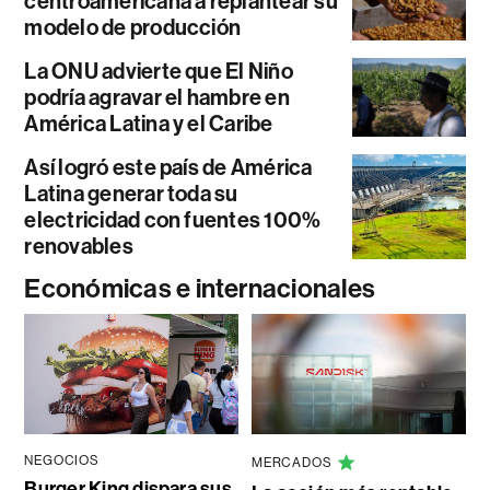
centroamericana a replantear su
modelo de producción
La ONU advierte que El Niño
podría agravar el hambre en
América Latina y el Caribe
Así logró este país de América
Latina generar toda su
electricidad con fuentes 100%
renovables
Económicas e internacionales
NEGOCIOS
MERCADOS
Burger King dispara sus