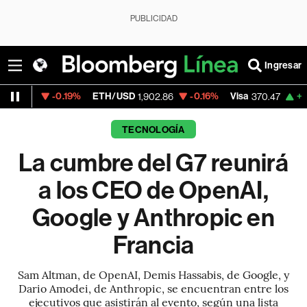
PUBLICIDAD
Ingresar
-0.19%
ETH/USD
-0.16%
Visa
+0.52%
Mer
1,902.86
370.47
TECNOLOGÍA
La cumbre del G7 reunirá
a los CEO de OpenAI,
Google y Anthropic en
Francia
Sam Altman, de OpenAI, Demis Hassabis, de Google, y
Dario Amodei, de Anthropic, se encuentran entre los
ejecutivos que asistirán al evento, según una lista