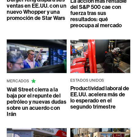
La acción más rentable
ventas en EE.UU. con un
del S&P 500 cae con
nuevo Whopper y una
fuerza tras sus
promoción de Star Wars
resultados: qué
preocupa al mercado
ESTADOS UNIDOS
MERCADOS
Productividad laboral de
Wall Street cierra a la
EE.UU. acelera más de
baja por el repunte del
lo esperado en el
petróleo y nuevas dudas
segundo trimestre
sobre un acuerdo con
Irán