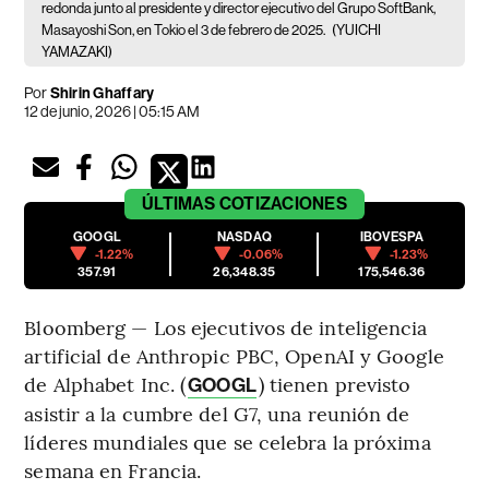
redonda junto al presidente y director ejecutivo del Grupo SoftBank,
Masayoshi Son, en Tokio el 3 de febrero de 2025.
(YUICHI
YAMAZAKI)
Por
Shirin Ghaffary
12 de junio, 2026 | 05:15 AM
ÚLTIMAS
COTIZACIONES
GOOGL
NASDAQ
IBOVESPA
-1.22%
-0.06%
-1.23%
357.91
26,348.35
175,546.36
Bloomberg — Los ejecutivos de inteligencia
artificial de Anthropic PBC, OpenAI y Google
de Alphabet Inc. (
) tienen previsto
GOOGL
asistir a la cumbre del G7, una reunión de
líderes mundiales que se celebra la próxima
semana en Francia.