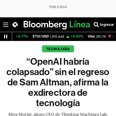
PUBLICIDAD
Ingresar
%
ETH/USD
+0.50%
Visa
-2.35%
MercadoL
1,915.448
361.76
TECNOLOGÍA
“OpenAI habría
colapsado” sin el regreso
de Sam Altman, afirma la
exdirectora de
tecnología
Mira Murati, ahora CEO de Thinking Machines Lab,