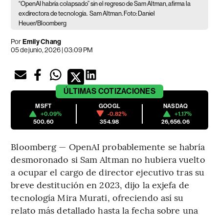
“OpenAI habría colapsado” sin el regreso de Sam Altman, afirma la
exdirectora de tecnología.
Sam Altman. Foto: Daniel
Heuer/Bloomberg
Por
Emily Chang
05 de junio, 2026 | 03:09 PM
ÚLTIMAS
COTIZACIONES
MSFT
GOOGL
NASDAQ
+0.09%
-0.82%
+1.17%
500.60
354.98
26,656.06
Bloomberg — OpenAI probablemente se habría
desmoronado si Sam Altman no hubiera vuelto
a ocupar el cargo de director ejecutivo tras su
breve destitución en 2023, dijo la exjefa de
tecnología Mira Murati, ofreciendo así su
relato más detallado hasta la fecha sobre una