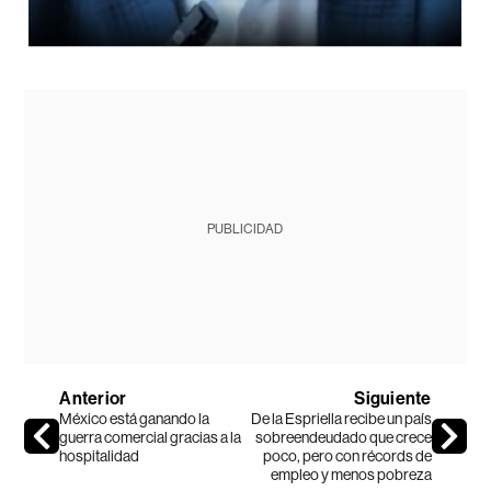
PUBLICIDAD
Anterior
Siguiente
México está ganando la
De la Espriella recibe un país
guerra comercial gracias a la
sobreendeudado que crece
hospitalidad
poco, pero con récords de
empleo y menos pobreza