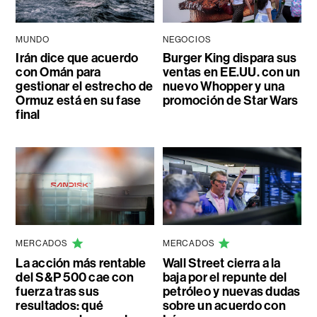
MUNDO
NEGOCIOS
Irán dice que acuerdo
Burger King dispara sus
con Omán para
ventas en EE.UU. con un
gestionar el estrecho de
nuevo Whopper y una
Ormuz está en su fase
promoción de Star Wars
final
MERCADOS
MERCADOS
La acción más rentable
Wall Street cierra a la
del S&P 500 cae con
baja por el repunte del
fuerza tras sus
petróleo y nuevas dudas
resultados: qué
sobre un acuerdo con