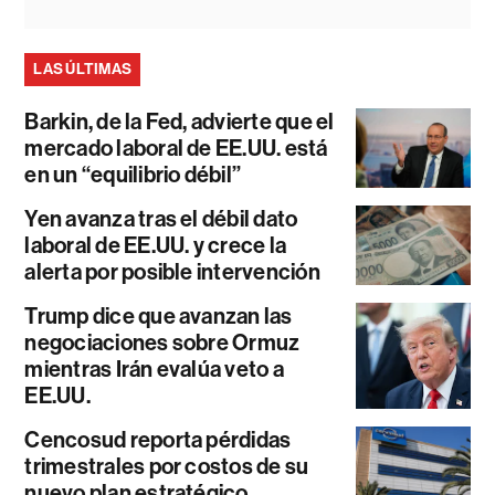
LAS ÚLTIMAS
Barkin, de la Fed, advierte que el
mercado laboral de EE.UU. está
en un “equilibrio débil”
Yen avanza tras el débil dato
laboral de EE.UU. y crece la
alerta por posible intervención
Trump dice que avanzan las
negociaciones sobre Ormuz
mientras Irán evalúa veto a
EE.UU.
Cencosud reporta pérdidas
trimestrales por costos de su
nuevo plan estratégico