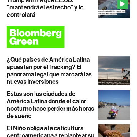
Trump afirma que EE.UU.
"mantendrá el estrecho" y lo
controlará
¿Qué países de América Latina
apuestan por el fracking? El
panorama legal que marcará las
nuevas inversiones
Estas son las ciudades de
América Latina donde el calor
nocturno hace perder más horas
de sueño
El Niño obliga a la caficultura
centroamericana a replantear su