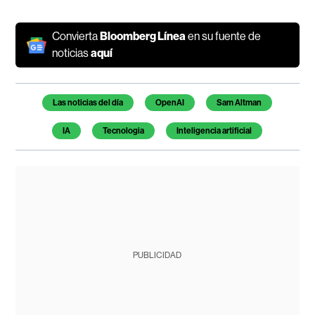
Convierta
Bloomberg Línea
en su fuente de
noticias
aquí
Temas de este artículo
Las noticias del día
OpenAI
Sam Altman
IA
Tecnologia
Inteligencia artificial
PUBLICIDAD