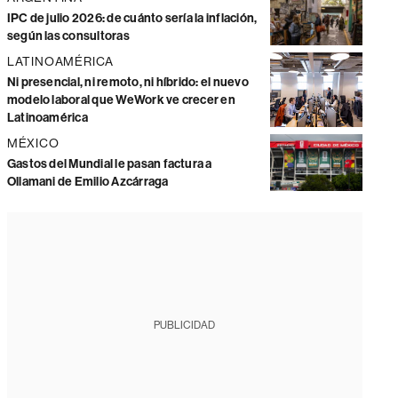
IPC de julio 2026: de cuánto sería la inflación,
según las consultoras
LATINOAMÉRICA
Ni presencial, ni remoto, ni híbrido: el nuevo
modelo laboral que WeWork ve crecer en
Latinoamérica
MÉXICO
Gastos del Mundial le pasan factura a
Ollamani de Emilio Azcárraga
PUBLICIDAD