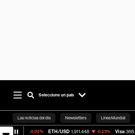
Seleccione un país
Las noticias del día
Newsletters
Línea Mundial
ETH/USD
1,911.448
Visa
368.54
-0.02%
-0.23%
-0.28
Bloomberg 