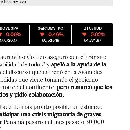
g/Jeenah Moon)
IBOVESPA
S&P/BMV IPC
BTC/USD
-0.09%
-0.46%
-0.02%
177,726.17
66,525.18
64,774.87
urentino Cortizo aseguró que el tránsito
abilidad de todos” y
apeló a la ayuda de la
n el discurso que entregó en la Asamblea
medidas que viene tomando el gobierno
norte del continente,
pero remarcó que los
dos y pidió colaboración.
hacer lo más pronto posible un esfuerzo
nticipar una crisis migratoria de graves
 por Panamá pasaron el mes pasado 30.000
0.