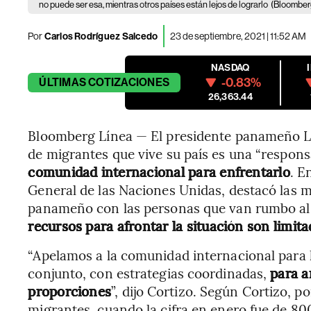
no puede ser esa, mientras otros países están lejos de lograrlo
(Bloomber
Por
Carlos Rodríguez Salcedo
23 de septiembre, 2021 | 11:52 AM
NASDAQ
-0.83%
ÚLTIMAS
COTIZACIONES
26,363.44
Bloomberg Línea — El presidente panameño La
de migrantes que vive su país es una “respons
comunidad internacional para enfrentarlo
. E
General de las Naciones Unidas, destacó las 
panameño con las personas que van rumbo al 
recursos para afrontar la situación son limita
“Apelamos a la comunidad internacional para 
conjunto, con estrategias coordinadas,
para a
proporciones
”, dijo Cortizo. Según Cortizo,
migrantes, cuando la cifra en enero fue de 80