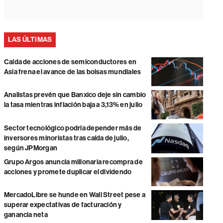
LAS ÚLTIMAS
Caída de acciones de semiconductores en
Asia frena el avance de las bolsas mundiales
Analistas prevén que Banxico deje sin cambio
la tasa mientras inflación baja a 3,13% en julio
Sector tecnológico podría depender más de
inversores minoristas tras caída de julio,
según JPMorgan
Grupo Argos anuncia millonaria recompra de
acciones y promete duplicar el dividendo
MercadoLibre se hunde en Wall Street pese a
superar expectativas de facturación y
ganancia neta