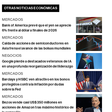
OTRAS NOTICIAS ECONÓMICAS
MERCADOS
Bank of America prevé que el yen se aprecie
6% frente al dólar a finales de 2026
MERCADOS
Caída de acciones de semiconductores en
Asia frena el avance de las bolsas mundiales
NEGOCIOS
Google pierde a destacados veteranos de IA
en una profunda reorganización del liderazgo
MERCADOS
Barclays y HSBC ven atractivo en los bonos
protegidos contra la inflación por dudas
sobre la Fed
MERCADOS
Bezos vende casi US$350 millones en
acciones de Amazon tras máximo histórico de