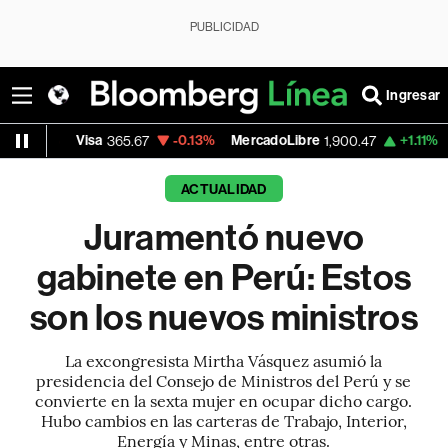
PUBLICIDAD
Ingresar
Visa
-0.13%
MercadoLibre
+1.11%
Banco de
365.67
1,900.47
ACTUALIDAD
Juramentó nuevo
gabinete en Perú: Estos
son los nuevos ministros
La excongresista Mirtha Vásquez asumió la
presidencia del Consejo de Ministros del Perú y se
convierte en la sexta mujer en ocupar dicho cargo.
Hubo cambios en las carteras de Trabajo, Interior,
Energía y Minas, entre otras.