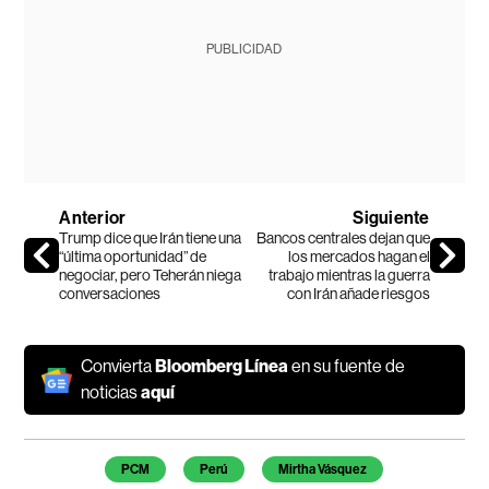
PUBLICIDAD
Anterior
Siguiente
Trump dice que Irán tiene una
Bancos centrales dejan que
“última oportunidad” de
los mercados hagan el
negociar, pero Teherán niega
trabajo mientras la guerra
conversaciones
con Irán añade riesgos
Convierta
Bloomberg Línea
en su fuente de
noticias
aquí
Temas de este artículo
PCM
Perú
Mirtha Vásquez