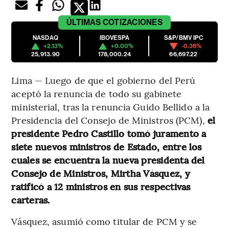
ÚLTIMAS
COTIZACIONES
NASDAQ
IBOVESPA
S&P/BMV IPC
+2.13%
+0.00%
-0.36%
25,913.90
178,000.24
66,697.22
Lima — Luego de que el gobierno del Perú
aceptó la renuncia de todo su gabinete
ministerial, tras la renuncia Guido Bellido a la
Presidencia del Consejo de Ministros (PCM),
el
presidente Pedro Castillo tomó juramento a
siete nuevos ministros de Estado, entre los
cuales se encuentra la nueva presidenta del
Consejo de Ministros, Mirtha Vásquez, y
ratificó a 12 ministros en sus respectivas
carteras.
Vásquez, asumió como titular de PCM y se