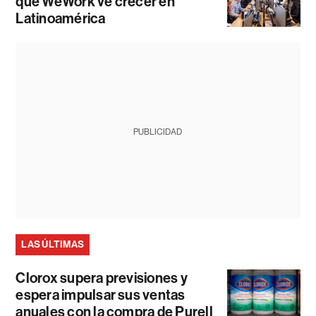
que WeWork ve crecer en
Latinoamérica
PUBLICIDAD
LAS ÚLTIMAS
Clorox supera previsiones y
espera impulsar sus ventas
anuales con la compra de Purell