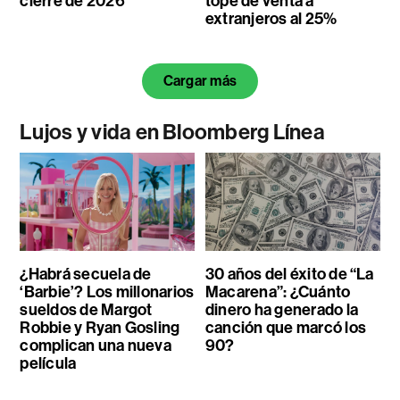
cierre de 2026
tope de venta a
extranjeros al 25%
Cargar más
Lujos y vida en Bloomberg Línea
¿Habrá secuela de
30 años del éxito de “La
‘Barbie’? Los millonarios
Macarena”: ¿Cuánto
sueldos de Margot
dinero ha generado la
Robbie y Ryan Gosling
canción que marcó los
complican una nueva
90?
película