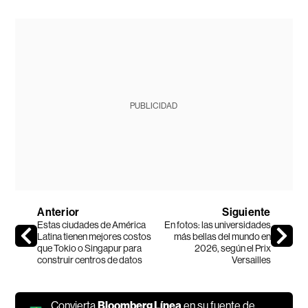
PUBLICIDAD
Anterior
Siguiente
Estas ciudades de América
En fotos: las universidades
Latina tienen mejores costos
más bellas del mundo en
que Tokio o Singapur para
2026, según el Prix
construir centros de datos
Versailles
Convierta
Bloomberg Línea
en su fuente de