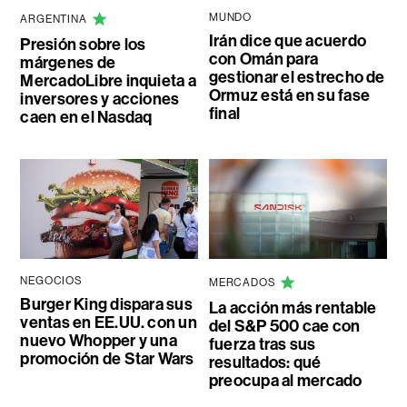
MUNDO
ARGENTINA
Irán dice que acuerdo
Presión sobre los
con Omán para
márgenes de
gestionar el estrecho de
MercadoLibre inquieta a
Ormuz está en su fase
inversores y acciones
final
caen en el Nasdaq
NEGOCIOS
MERCADOS
Burger King dispara sus
La acción más rentable
ventas en EE.UU. con un
del S&P 500 cae con
nuevo Whopper y una
fuerza tras sus
promoción de Star Wars
resultados: qué
preocupa al mercado