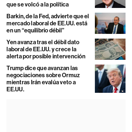
que se volcó a la política
Barkin, de la Fed, advierte que el
mercado laboral de EE.UU. está
en un “equilibrio débil”
Yen avanza tras el débil dato
laboral de EE.UU. y crece la
alerta por posible intervención
Trump dice que avanzan las
negociaciones sobre Ormuz
mientras Irán evalúa veto a
EE.UU.