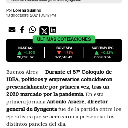
Por
Lorena Guarino
13 de octubre, 2021 | 03:17 PM
ÚLTIMAS
COTIZACIONES
NASDAQ
IBOVESPA
S&P/BMV IPC
+1.30%
-1.73%
+0.82%
26,690.62
172,513.42
66,938.64
Buenos Aires —
Durante el 57° Coloquio de
IDEA, políticos y empresarios coincidieron
presencialmente por primera vez, tras un
2020 marcado por la pandemia.
En esta
primera jornada
Antonio Aracre, director
general de Syngenta
fue de la partida entre los
ejecutivos que se acercaron a presenciar los
distintos paneles del día.