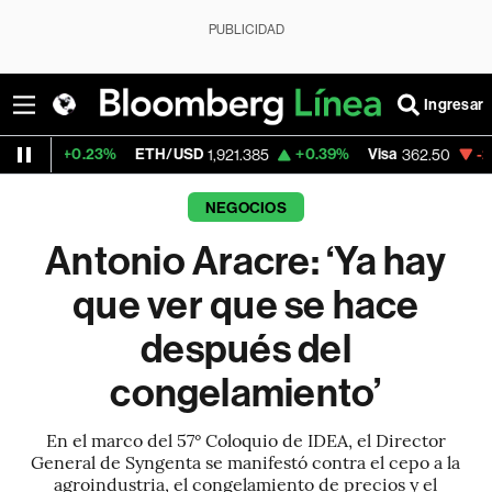
PUBLICIDAD
Ingresar
3%
ETH/USD
+0.39%
Visa
-2.15%
Mercado
1,921.385
362.50
NEGOCIOS
Antonio Aracre: ‘Ya hay
que ver que se hace
después del
congelamiento’
En el marco del 57° Coloquio de IDEA, el Director
General de Syngenta se manifestó contra el cepo a la
agroindustria, el congelamiento de precios y el