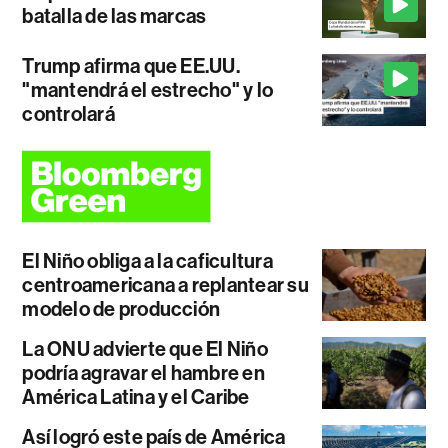
batalla de las marcas
Trump afirma que EE.UU.
"mantendrá el estrecho" y lo
controlará
El Niño obliga a la caficultura
centroamericana a replantear su
modelo de producción
La ONU advierte que El Niño
podría agravar el hambre en
América Latina y el Caribe
Así logró este país de América