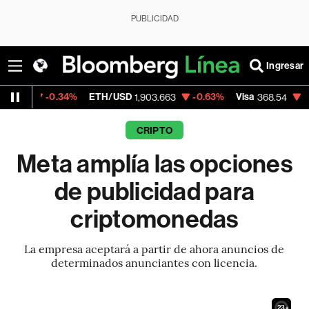
PUBLICIDAD
Ingresar
0.34%
ETH/USD
-0.63%
Visa
-0.28%
Mer
1,903.663
368.54
CRIPTO
Meta amplía las opciones
de publicidad para
criptomonedas
La empresa aceptará a partir de ahora anuncios de
determinados anunciantes con licencia.
22