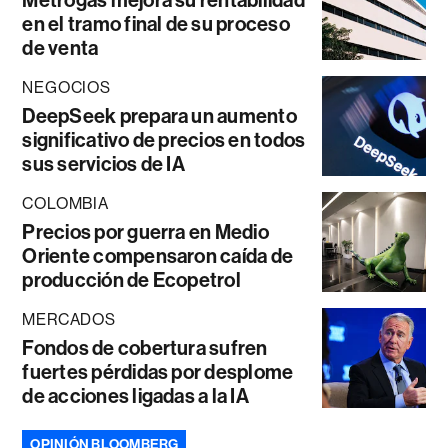
Metrogas mejora su rentabilidad
en el tramo final de su proceso
de venta
NEGOCIOS
DeepSeek prepara un aumento
significativo de precios en todos
sus servicios de IA
COLOMBIA
Precios por guerra en Medio
Oriente compensaron caída de
producción de Ecopetrol
MERCADOS
Fondos de cobertura sufren
fuertes pérdidas por desplome
de acciones ligadas a la IA
OPINIÓN BLOOMBERG