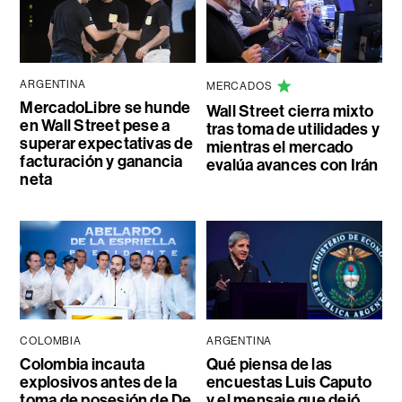
ARGENTINA
MERCADOS
MercadoLibre se hunde
Wall Street cierra mixto
en Wall Street pese a
tras toma de utilidades y
superar expectativas de
mientras el mercado
facturación y ganancia
evalúa avances con Irán
neta
COLOMBIA
ARGENTINA
Colombia incauta
Qué piensa de las
explosivos antes de la
encuestas Luis Caputo
toma de posesión de De
y el mensaje que dejó