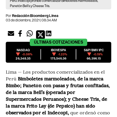
Perú: Indecopi prohíbe comercializar Bimboletes marmoleados,
Panetón Bell’s y Cheese Tris.
Por
Redacción Bloomberg Línea
03 de diciembre, 2021 | 08:34 AM
ÚLTIMAS
COTIZACIONES
NASDAQ
IBOVESPA
S&P/BMV IPC
-0.06%
-1.23%
-0.19%
26,348.35
175,546.36
66,396.15
Lima — Los productos comercializados en el
Perú
Bimboletes marmoleados, de la marca
Bimbo; Panetón con pasas y frutas confitadas,
de la marca Bell’s (operada por
Supermercados Peruanos); y Cheese Tris, de
la marca Frito Lay (de Pepsico) han sido
observados por el Indecopi,
que ordenó como