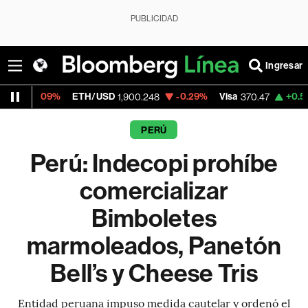
PUBLICIDAD
Ingresar
ETH/USD
-0.29%
Visa
+0.52%
MercadoL
1,900.248
370.47
PERÚ
Perú: Indecopi prohíbe
comercializar
Bimboletes
marmoleados, Panetón
Bell’s y Cheese Tris
Entidad peruana impuso medida cautelar y ordenó el