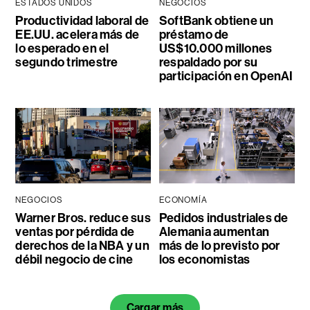
ESTADOS UNIDOS
NEGOCIOS
Productividad laboral de
SoftBank obtiene un
EE.UU. acelera más de
préstamo de
lo esperado en el
US$10.000 millones
segundo trimestre
respaldado por su
participación en OpenAI
NEGOCIOS
ECONOMÍA
Warner Bros. reduce sus
Pedidos industriales de
ventas por pérdida de
Alemania aumentan
derechos de la NBA y un
más de lo previsto por
débil negocio de cine
los economistas
Cargar más