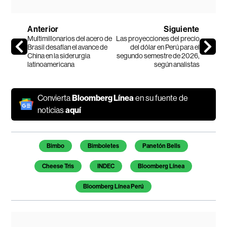
Anterior
Siguiente
Multimillonarios del acero de
Las proyecciones del precio
Brasil desafían el avance de
del dólar en Perú para el
China en la siderurgia
segundo semestre de 2026,
latinoamericana
según analistas
Convierta
Bloomberg Línea
en su fuente de
noticias
aquí
Temas de este artículo
Bimbo
Bimboletes
Panetón Bells
Cheese Tris
INDEC
Bloomberg Línea
Bloomberg Línea Perú