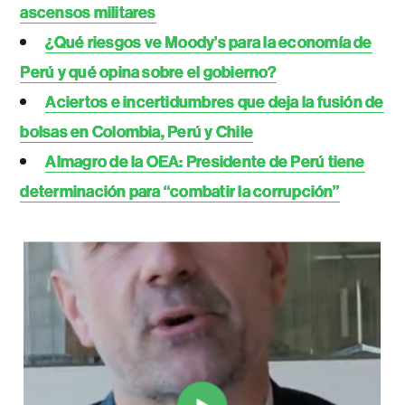
ascensos militares
¿Qué riesgos ve Moody’s para la economía de
Perú y qué opina sobre el gobierno?
Aciertos e incertidumbres que deja la fusión de
bolsas en Colombia, Perú y Chile
Almagro de la OEA: Presidente de Perú tiene
determinación para “combatir la corrupción”