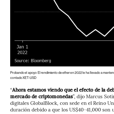
Probando el apoyo
El rendimiento de ether en 2022 le ha llevado a manten
contado XET-USD
“
Ahora estamos viendo que el efecto de la deb
mercado de criptomonedas
”, dijo Marcus Soti
digitales GlobalBlock, con sede en el Reino Un
duración debido a que los US$40-41,000 son un