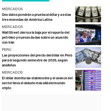
MERCADOS
Dos datos pondrán a prueba al dólar y a estas
tres monedas de América Latina
MERCADOS
Wall Street cierra a la baja por el repunte del
petróleo y nuevas dudas sobre un acuerdo
con Irán
PERÚ
Las proyecciones del precio del dólar en Perú
para el segundo semestre de 2026, según
analistas
MERCADOS
El dólar domina las stablecoins y el avance del
sector lleva el debate más allá del mundo
cripto