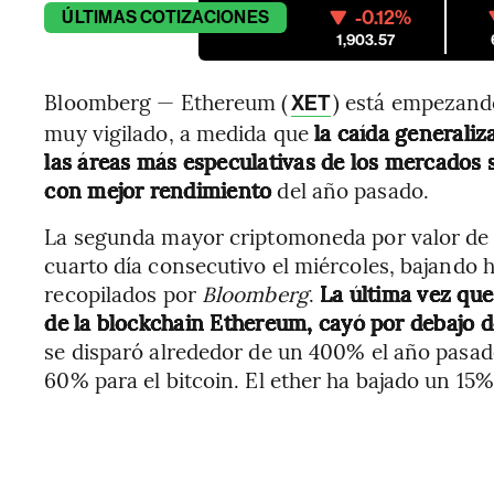
-0.12%
ÚLTIMAS
COTIZACIONES
1,903.57
Bloomberg — Ethereum (
) está empezand
XET
muy vigilado, a medida que
la caída generaliz
las áreas más especulativas de los mercados 
con mejor rendimiento
del año pasado.
La segunda mayor criptomoneda por valor de 
cuarto día consecutivo el miércoles, bajando 
recopilados por
Bloomberg
.
La última vez que
de la blockchain Ethereum, cayó por debajo d
se disparó alrededor de un 400% el año pasa
60% para el bitcoin. El ether ha bajado un 15