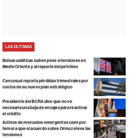
LAS ÚLTIMAS
Bolsas asiáticas suben pese a tensiones en
Medio Oriente y al repunte del petróleo
Cencosud reporta pérdidas trimestrales por
costos de su nuevo plan estratégico
Presidente del BCRA dice que no ve
necesaria una baja de encajes para reactivar
el crédito
Activos de mercados emergentes caen por
temor a que el acuerdo sobre Ormuz eleve las
tensiones