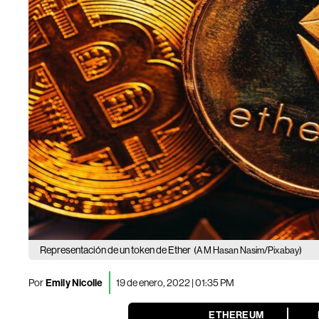
Representación de un token de Ether
(A M Hasan Nasim/Pixabay)
Por
Emily Nicolle
19 de enero, 2022 | 01:35 PM
ETHEREUM