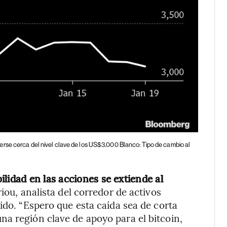
erse cerca del nivel clave de los US$3.000 Blanco: Tipo de cambio al
ilidad en las acciones se extiende al
riou, analista del corredor de activos
ido. “Espero que esta caída sea de corta
a región clave de apoyo para el bitcoin,