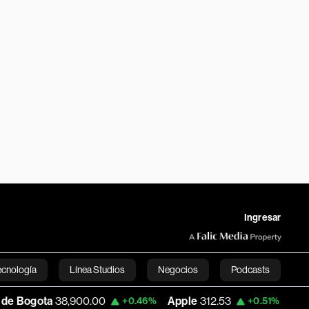
Ingresar
ecnología
Línea Studios
Negocios
Podcasts
a
38,900.00
Apple
312.53
USD COP
3,1
+0.46%
+0.51%
English