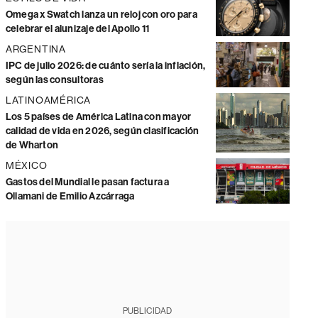
Omega x Swatch lanza un reloj con oro para
celebrar el alunizaje del Apollo 11
ARGENTINA
IPC de julio 2026: de cuánto sería la inflación,
según las consultoras
LATINOAMÉRICA
Los 5 países de América Latina con mayor
calidad de vida en 2026, según clasificación
de Wharton
MÉXICO
Gastos del Mundial le pasan factura a
Ollamani de Emilio Azcárraga
PUBLICIDAD