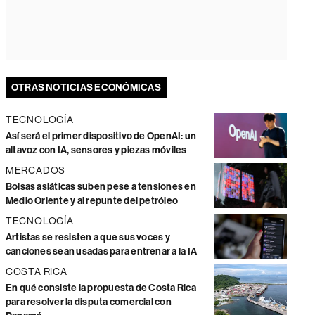
OTRAS NOTICIAS ECONÓMICAS
TECNOLOGÍA
Así será el primer dispositivo de OpenAI: un
altavoz con IA, sensores y piezas móviles
MERCADOS
Bolsas asiáticas suben pese a tensiones en
Medio Oriente y al repunte del petróleo
TECNOLOGÍA
Artistas se resisten a que sus voces y
canciones sean usadas para entrenar a la IA
COSTA RICA
En qué consiste la propuesta de Costa Rica
para resolver la disputa comercial con