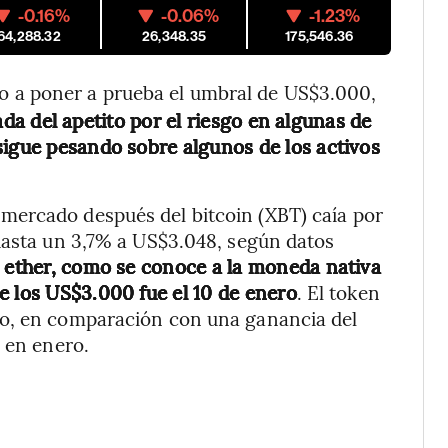
-0.16%
-0.06%
-1.23%
64,288.32
26,348.35
175,546.36
o a poner a prueba el umbral de US$3.000,
ada del apetito por el riesgo en algunas de
sigue pesando sobre algunos de los activos
mercado después del bitcoin (XBT) caía por
hasta un 3,7% a US$3.048, según datos
 ether, como se conoce a la moneda nativa
e los US$3.000 fue el 10 de enero
. El token
do, en comparación con una ganancia del
% en enero.