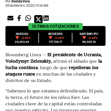
Por
Imelda Vera
26 de febrero, 2022 | 11:14 AM
ÚLTIMAS
COTIZACIONES
NASDAQ
IBOVESPA
S&P/BMV IPC
-0.83%
-0.09%
-0.46%
26,363.44
177,726.17
66,525.18
Bloomberg Línea —
El presidente de Ucrania,
Volodymyr Zelenskiy,
afirmó el sábado que
la
lucha continúa
, luego de que
repelieran los
ataques rusos
en muchas de las ciudades y
distritos de su Estado.
“Sabemos lo que estamos defendiendo. El país,
la tierra, el futuro de los niños Kiev. Las
ciudades clave de la capital están controladas
por nuestro ejército. Los invasores querían