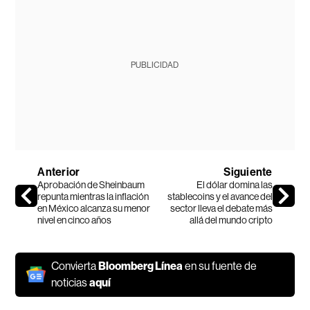
PUBLICIDAD
Anterior
Siguiente
Aprobación de Sheinbaum
El dólar domina las
repunta mientras la inflación
stablecoins y el avance del
en México alcanza su menor
sector lleva el debate más
nivel en cinco años
allá del mundo cripto
Convierta
Bloomberg Línea
en su fuente de
noticias
aquí