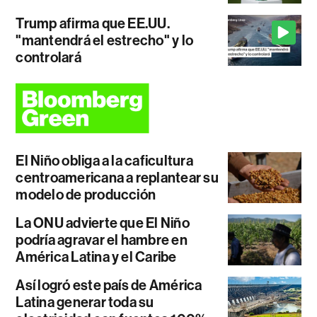
Trump afirma que EE.UU.
"mantendrá el estrecho" y lo
controlará
El Niño obliga a la caficultura
centroamericana a replantear su
modelo de producción
La ONU advierte que El Niño
podría agravar el hambre en
América Latina y el Caribe
Así logró este país de América
Latina generar toda su