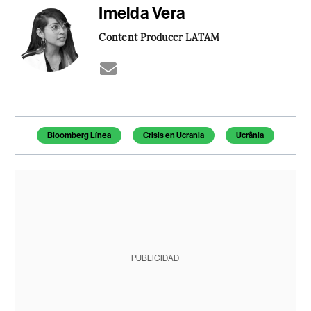
Imelda Vera
Content Producer LATAM
Temas de este artículo
Bloomberg Línea
Crisis en Ucrania
Ucrânia
PUBLICIDAD