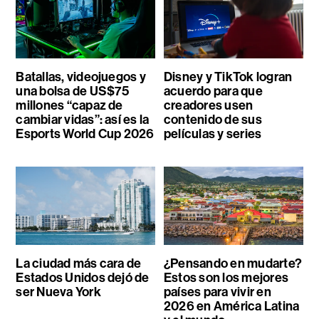
Batallas, videojuegos y
Disney y TikTok logran
una bolsa de US$75
acuerdo para que
millones “capaz de
creadores usen
cambiar vidas”: así es la
contenido de sus
Esports World Cup 2026
películas y series
La ciudad más cara de
¿Pensando en mudarte?
Estados Unidos dejó de
Estos son los mejores
ser Nueva York
países para vivir en
2026 en América Latina