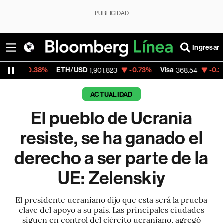
PUBLICIDAD
Ingresar
8%
ETH/USD
-0.73%
Visa
-0.28%
Mercad
1,901.823
368.54
ACTUALIDAD
El pueblo de Ucrania
resiste, se ha ganado el
derecho a ser parte de la
UE: Zelenskiy
El presidente ucraniano dijo que esta será la prueba
clave del apoyo a su país. Las principales ciudades
siguen en control del ejército ucraniano, agregó