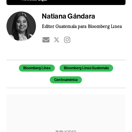
Natiana Gándara
Editor Guatemala para Bloomberg Línea
Temas de este artículo
Bloomberg Línea
Bloomberg Línea Guatemala
Centroamérica