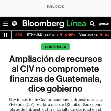
PUBLICIDAD
Ingresar
ETH/USD
-0.46%
Visa
-0.28%
MercadoL
1,906.973
368.54
GUATEMALA
Ampliación de recursos
al CIV no compromete
finanzas de Guatemala,
dice gobierno
El Ministerio de Comunicaciones Infraestructura y
Vivienda (CIV) recibirá más de Q3 mil millones para
obras de infraestructura. La falta de claridad en el