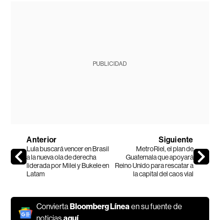
PUBLICIDAD
Anterior
Siguiente
Lula buscará vencer en Brasil
MetroRiel, el plan de
a la nueva ola de derecha
Guatemala que apoyará
liderada por Milei y Bukele en
Reino Unido para rescatar a
Latam
la capital del caos vial
Convierta
Bloomberg Línea
en su fuente de
noticias
aquí