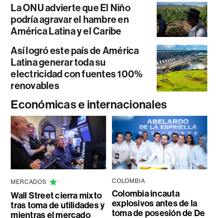
La ONU advierte que El Niño
podría agravar el hambre en
América Latina y el Caribe
Así logró este país de América
Latina generar toda su
electricidad con fuentes 100%
renovables
Económicas e internacionales
COLOMBIA
MERCADOS
Colombia incauta
Wall Street cierra mixto
explosivos antes de la
tras toma de utilidades y
toma de posesión de De
mientras el mercado