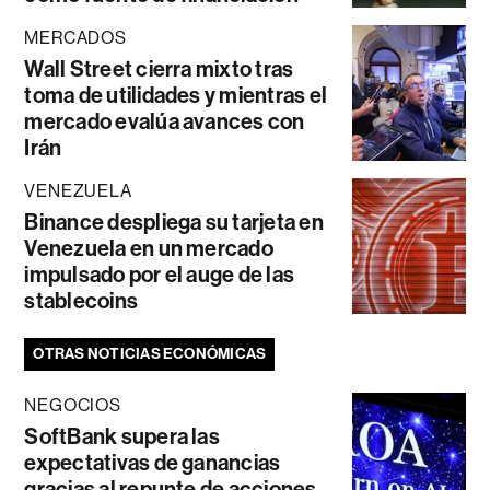
MERCADOS
Wall Street cierra mixto tras
toma de utilidades y mientras el
mercado evalúa avances con
Irán
VENEZUELA
Binance despliega su tarjeta en
Venezuela en un mercado
impulsado por el auge de las
stablecoins
OTRAS NOTICIAS ECONÓMICAS
NEGOCIOS
SoftBank supera las
expectativas de ganancias
gracias al repunte de acciones