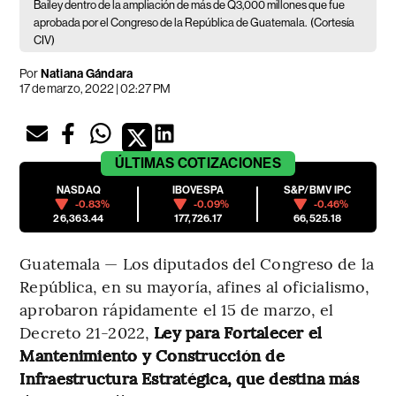
Bailey dentro de la ampliación de más de Q3,000 millones que fue
aprobada por el Congreso de la República de Guatemala.
(Cortesía
CIV)
Por
Natiana Gándara
17 de marzo, 2022 | 02:27 PM
ÚLTIMAS
COTIZACIONES
NASDAQ
IBOVESPA
S&P/BMV IPC
-0.83%
-0.09%
-0.46%
26,363.44
177,726.17
66,525.18
Guatemala — Los diputados del Congreso de la
República, en su mayoría, afines al oficialismo,
aprobaron rápidamente el 15 de marzo, el
Decreto 21-2022,
Ley para Fortalecer el
Mantenimiento y Construcción de
Infraestructura Estratégica, que destina más