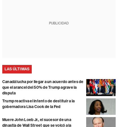
PUBLICIDAD
LAS ÚLTIMAS
Canadá lucha por llegar a un acuerdo antes de
que el arancel del 50% de Trump agrave la
disputa
Trump reactiva el intento de destituir a la
gobernadora Lisa Cook de la Fed
Muere John Loeb Jr., el sucesor de una
dinastía de Wall Street que se volcó a la