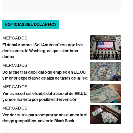
NOTICIAS DEL DÓLAR HOY
MERCADOS
El debate sobre “Sell América” resurge tras
decisiones de Washington que siembran
dudas
MERCADOS
Dólar cae tras débil dato de empleo en EE.UU.
y menor expectativa de alza de tasas de la Fed
MERCADOS
Yen avanza tras el débil dato laboral de EE.UU.
y crece la alerta por posible intervención
MERCADOS
Vender euros para comprar yenes aumenta el
riesgo geopolítico, advierte BlackRock