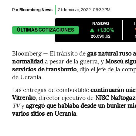
Por
Bloomberg News
21 de marzo, 2022 | 06:32 PM
NASDAQ
+1.30%
ÚLTIMAS
COTIZACIONES
26,690.62
Bloomberg — El tránsito de
gas natural ruso 
normalidad
a pesar de la guerra, y
Moscú sigu
servicios de transbordo
, dijo el jefe de la c
de Ucrania.
Las entregas de combustible
continuarán mie
Vitrenko
, director ejecutivo de
NJSC Naftogaz
TV
y
agregó que hablaba desde un búnker m
varios sitios en Ucrania
.