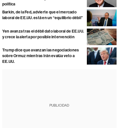
política
Barkin, de la Fed, advierte que el mercado
laboral de EE.UU. está en un “equilibrio débil”
Yen avanza tras el débil dato laboral de EE.UU.
y crece la alerta por posible intervención
Trump dice que avanzan las negociaciones
sobre Ormuz mientras Irán evalúa veto a
EE.UU.
PUBLICIDAD