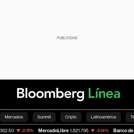
PUBLICIDAD
Mercados
Summit
Cripto
Latinoamérica
T
MercadoLibre
1,821.795
Banco de Bogota
38,
.15%
-0.14%
Green
Economía
Estilo de vida
Mundo
Videos