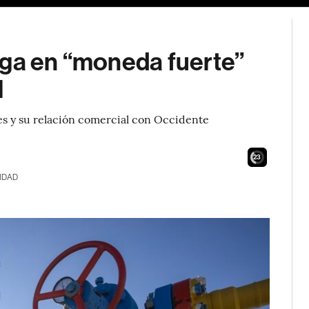
aga en “moneda fuerte”
l
es y su relación comercial con Occidente
21
IDAD