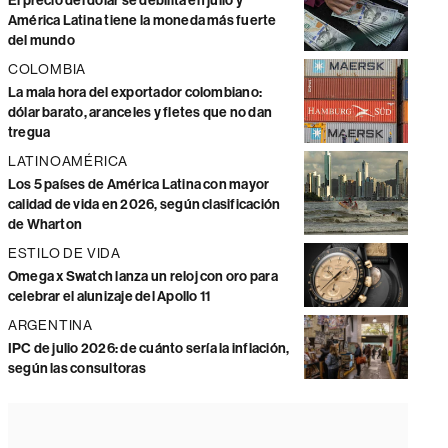
El precio del dólar se debilita en julio y
América Latina tiene la moneda más fuerte
del mundo
COLOMBIA
La mala hora del exportador colombiano:
dólar barato, aranceles y fletes que no dan
tregua
LATINOAMÉRICA
Los 5 países de América Latina con mayor
calidad de vida en 2026, según clasificación
de Wharton
ESTILO DE VIDA
Omega x Swatch lanza un reloj con oro para
celebrar el alunizaje del Apollo 11
ARGENTINA
IPC de julio 2026: de cuánto sería la inflación,
según las consultoras