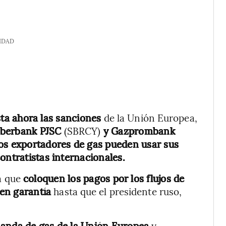
IDAD
ta ahora las sanciones
de la Unión Europea,
 Sberbank PJSC
(SBRCY)
y Gazprombank
os exportadores de gas pueden usar sus
ontratistas internacionales.
a que
coloquen los pagos por los flujos de
en garantía
hasta que el presidente ruso,
manda de gas de la Unión Europea
y