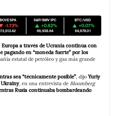
IBOVESPA
S&P/BMV IPC
BTC/USD
-1.73%
+0.82%
+0.07%
172,513.42
66,938.64
64,978.01
a Europa a través de Ucrania continúa con
e pagando en “moneda fuerte” por los
ompañía estatal de petróleo y gas más grande
ntras sea “técnicamente posible”
, dijo
Yuriy
 Ukrainy
, en una entrevista de
Bloomberg
ientras Rusia continuaba bombardeando