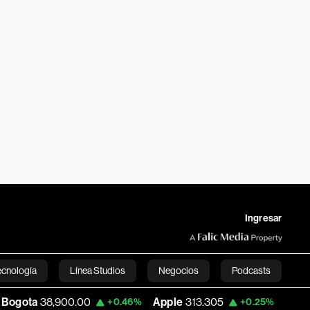
Ingresar
ecnología
Línea Studios
Negocios
Podcasts
900.00
Apple
313.305
USD COP
3,159.
+0.46%
+0.25%
English