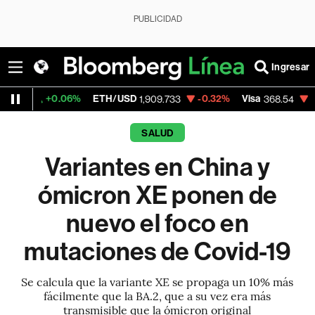
PUBLICIDAD
Ingresar
%
ETH/USD
-0.32%
Visa
-0.28%
Mercado
1,909.733
368.54
SALUD
Variantes en China y
ómicron XE ponen de
nuevo el foco en
mutaciones de Covid-19
Se calcula que la variante XE se propaga un 10% más
fácilmente que la BA.2, que a su vez era más
transmisible que la ómicron original