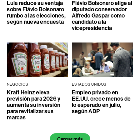
Lula reduce su ventaja
Flávio Bolsonaro elige al
sobre Flávio Bolsonaro
diputado conservador
rumbo a las elecciones,
Alfredo Gaspar como
según nueva encuesta
candidato a la
vicepresidencia
NEGOCIOS
ESTADOS UNIDOS
Kraft Heinz eleva
Empleo privado en
previsión para 2026 y
EE.UU. crece menos de
aumenta su inversión
lo esperado en julio,
para revitalizar sus
según ADP
marcas
Cargar más