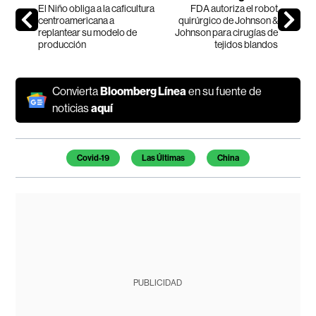
El Niño obliga a la caficultura
FDA autoriza el robot
centroamericana a
quirúrgico de Johnson &
replantear su modelo de
Johnson para cirugías de
producción
tejidos blandos
Convierta
Bloomberg Línea
en su fuente de
noticias
aquí
Temas de este artículo
Covid-19
Las Últimas
China
PUBLICIDAD