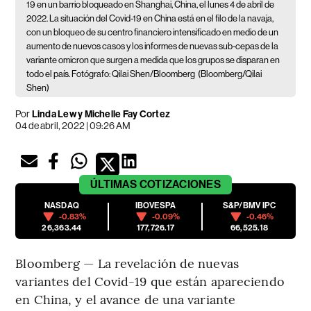
19 en un barrio bloqueado en Shanghai, China, el lunes 4 de abril de
2022. La situación del Covid-19 en China está en el filo de la navaja,
con un bloqueo de su centro financiero intensificado en medio de un
aumento de nuevos casos y los informes de nuevas sub-cepas de la
variante omicron que surgen a medida que los grupos se disparan en
todo el país. Fotógrafo: Qilai Shen/Bloomberg
(Bloomberg/Qilai
Shen)
Por
Linda Lew y Michelle Fay Cortez
04 de abril, 2022 | 09:26 AM
ÚLTIMAS
COTIZACIONES
NASDAQ
IBOVESPA
S&P/BMV IPC
-0.83%
-0.09%
-0.46%
26,363.44
177,726.17
66,525.18
Bloomberg — La revelación de nuevas
variantes del Covid-19 que están apareciendo
en China, y el avance de una variante