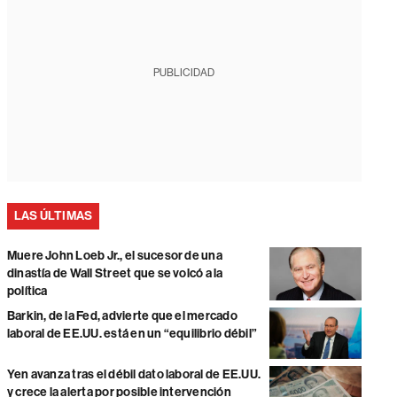
PUBLICIDAD
LAS ÚLTIMAS
Muere John Loeb Jr., el sucesor de una
dinastía de Wall Street que se volcó a la
política
Barkin, de la Fed, advierte que el mercado
laboral de EE.UU. está en un “equilibrio débil”
Yen avanza tras el débil dato laboral de EE.UU.
y crece la alerta por posible intervención