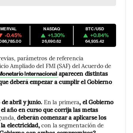
MERVAL
NASDAQ
BTC/USD
-0.45%
+1.30%
+0.84%
,086,785.00
26,690.62
64,935.42
revias, parámetros de referencia
icio Ampliado del FMI (SAF) del Acuerdo de
aparecen distintas
onetario Internacional
s que deberá empezar a cumplir el Gobierno
 de abril y junio.
En la primera
, el Gobierno
l año en curso que corrija las metas
gunda,
deberán comenzar a aplicarse los
la electricidad,
con la segmentación de
l Gobierno con ambos compromisos?