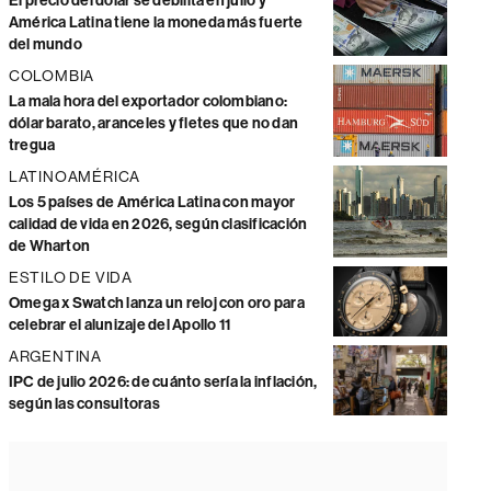
El precio del dólar se debilita en julio y
América Latina tiene la moneda más fuerte
del mundo
COLOMBIA
La mala hora del exportador colombiano:
dólar barato, aranceles y fletes que no dan
tregua
LATINOAMÉRICA
Los 5 países de América Latina con mayor
calidad de vida en 2026, según clasificación
de Wharton
ESTILO DE VIDA
Omega x Swatch lanza un reloj con oro para
celebrar el alunizaje del Apollo 11
ARGENTINA
IPC de julio 2026: de cuánto sería la inflación,
según las consultoras