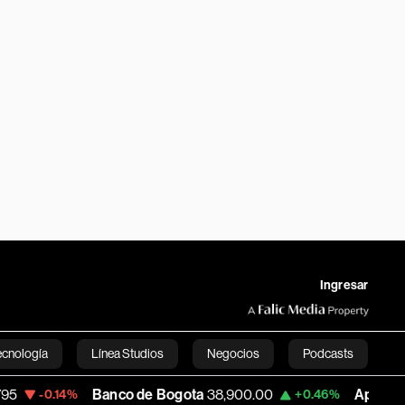
Ingresar
ecnología
Línea Studios
Negocios
Podcasts
Banco de Bogota
38,900.00
Apple
313.305
4%
+0.46%
English