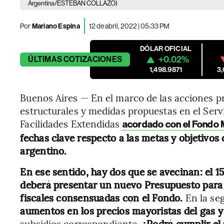
Argentina/ESTEBAN COLLAZO)
Por
Mariano Espina
12 de abril, 2022 | 05:33 PM
DÓLAR OFICIAL
+0.02%
ÚLTIMAS
COTIZACIONES
1,498.9871
3
Buenos Aires — En el marco de las acciones p
estructurales y medidas propuestas en el Serv
Facilidades Extendidas
acordado con el Fondo M
fechas clave respecto a las metas y objetivo
argentino.
En ese sentido, hay dos que se avecinan: el 15
deberá presentar un nuevo Presupuesto para e
fiscales consensuadas con el Fondo.
En la se
aumentos en los precios mayoristas del gas y 
subsidios correspondiente.
¿Podrá cumplir e