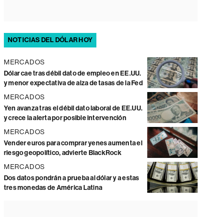
NOTICIAS DEL DÓLAR HOY
MERCADOS
Dólar cae tras débil dato de empleo en EE.UU.
y menor expectativa de alza de tasas de la Fed
MERCADOS
Yen avanza tras el débil dato laboral de EE.UU.
y crece la alerta por posible intervención
MERCADOS
Vender euros para comprar yenes aumenta el
riesgo geopolítico, advierte BlackRock
MERCADOS
Dos datos pondrán a prueba al dólar y a estas
tres monedas de América Latina