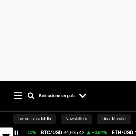
Seleccione un país
Las noticias del día
Newsletters
Línea Mundial
BTC/USD
64,935.42
ETH/USD
1,913.84
0.02%
+0.84%
Bloomberg 