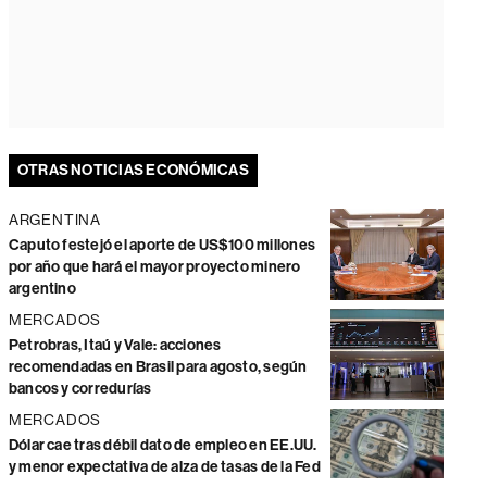
OTRAS NOTICIAS ECONÓMICAS
ARGENTINA
Caputo festejó el aporte de US$100 millones
por año que hará el mayor proyecto minero
argentino
MERCADOS
Petrobras, Itaú y Vale: acciones
recomendadas en Brasil para agosto, según
bancos y corredurías
MERCADOS
Dólar cae tras débil dato de empleo en EE.UU.
y menor expectativa de alza de tasas de la Fed