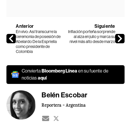
Anterior
Siguiente
En vivo: Así transcurre la
Inflación porteña sorprende
ceremonia de posesión de
al alza en julio y marca su
Abelardo De la Espriella
nivel más alto desde marzo
como presidente de
Colombia
Convierta
Bloomberg Línea
en su fuente de
noticias
aquí
Belén Escobar
Reportera - Argentina