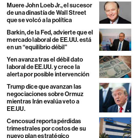
Muere John Loeb Jr., el sucesor
de una dinastía de Wall Street
que se volcó a la política
Barkin, de la Fed, advierte que el
mercado laboral de EE.UU. está
en un “equilibrio débil”
Yen avanza tras el débil dato
laboral de EE.UU. y crece la
alerta por posible intervención
Trump dice que avanzan las
negociaciones sobre Ormuz
mientras Irán evalúa veto a
EE.UU.
Cencosud reporta pérdidas
trimestrales por costos de su
nuevo plan estratégico