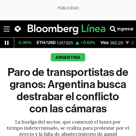
PUBLICIDAD
Ingresar
90%
ETH/USD
+0.63%
Visa
-2.21%
Mercad
1,917.825
362.29
ARGENTINA
Paro de transportistas de
granos: Argentina busca
destrabar el conflicto
con las cámaras
La huelga del sector, que comenzó el lunes por
tiempo indeterminado, se realiza para protestar por el
precio y la falta de abastecimiento de gasoil