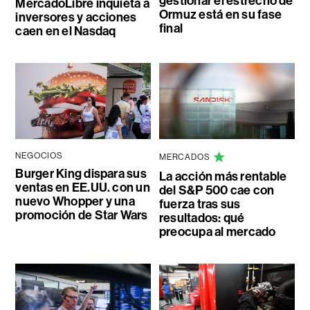
gestionar el estrecho de
MercadoLibre inquieta a
Ormuz está en su fase
inversores y acciones
final
caen en el Nasdaq
NEGOCIOS
MERCADOS
Burger King dispara sus
La acción más rentable
ventas en EE.UU. con un
del S&P 500 cae con
nuevo Whopper y una
fuerza tras sus
promoción de Star Wars
resultados: qué
preocupa al mercado