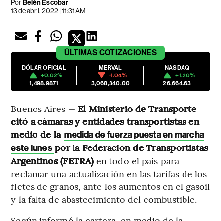
Por
Belén Escobar
13 de abril, 2022 | 11:31 AM
ÚLTIMAS
COTIZACIONES
DÓLAR OFICIAL
MERVAL
NASDAQ
+0.02%
-1.04%
+1.20%
1,498.9871
3,068,340.00
26,664.63
Buenos Aires —
El Ministerio de Transporte
citó a cámaras y entidades transportistas en
medio de la
medida de fuerza puesta en marcha
por la Federación de Transportistas
este lunes
Argentinos (FETRA)
en todo el país para
reclamar una actualización en las tarifas de los
fletes de granos, ante los aumentos en el gasoil
y la falta de abastecimiento del combustible.
Según informó la cartera, en medio de la