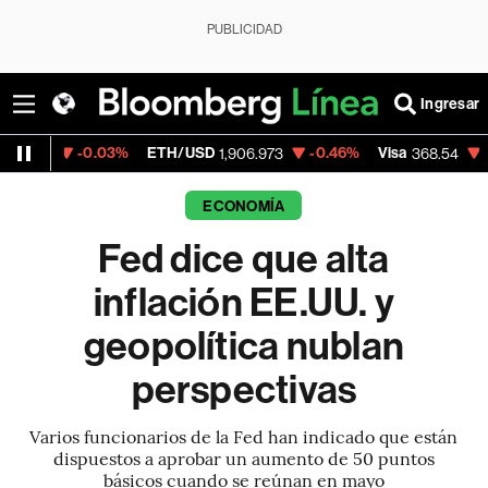
PUBLICIDAD
Ingresar
0.03%
ETH/USD
-0.46%
Visa
-0.28%
Me
1,906.973
368.54
ECONOMÍA
Fed dice que alta
inflación EE.UU. y
geopolítica nublan
perspectivas
Varios funcionarios de la Fed han indicado que están
dispuestos a aprobar un aumento de 50 puntos
básicos cuando se reúnan en mayo