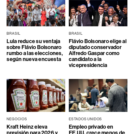
BRASIL
BRASIL
Lula reduce su ventaja
Flávio Bolsonaro elige al
sobre Flávio Bolsonaro
diputado conservador
rumbo a las elecciones,
Alfredo Gaspar como
según nueva encuesta
candidato a la
vicepresidencia
NEGOCIOS
ESTADOS UNIDOS
Kraft Heinz eleva
Empleo privado en
previsión para 2026 y
EE.UU. crece menos de