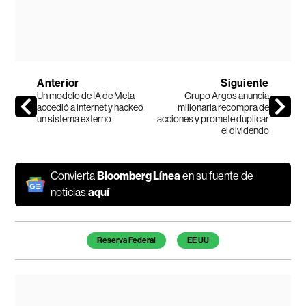
Anterior
Siguiente
Un modelo de IA de Meta
Grupo Argos anuncia
accedió a internet y hackeó
millonaria recompra de
un sistema externo
acciones y promete duplicar
el dividendo
Convierta
Bloomberg Línea
en su fuente de
noticias
aquí
Temas de este artículo
Reserva Federal
EE UU