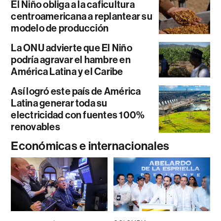
El Niño obliga a la caficultura
centroamericana a replantear su
modelo de producción
La ONU advierte que El Niño
podría agravar el hambre en
América Latina y el Caribe
Así logró este país de América
Latina generar toda su
electricidad con fuentes 100%
renovables
Económicas e internacionales