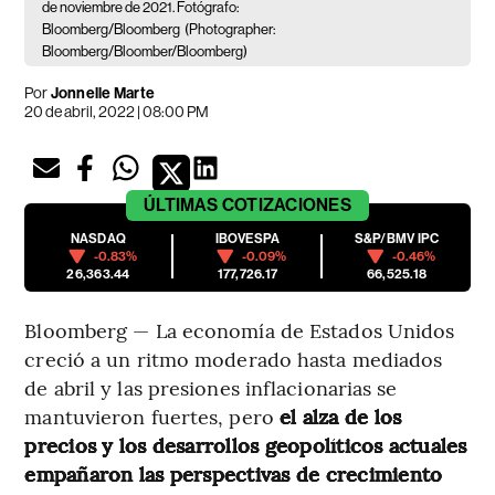
de noviembre de 2021. Fotógrafo:
Bloomberg/Bloomberg
(Photographer:
Bloomberg/Bloomber/Bloomberg)
Por
Jonnelle Marte
20 de abril, 2022 | 08:00 PM
ÚLTIMAS
COTIZACIONES
NASDAQ
IBOVESPA
S&P/BMV IPC
-0.83%
-0.09%
-0.46%
26,363.44
177,726.17
66,525.18
Bloomberg — La economía de Estados Unidos
creció a un ritmo moderado hasta mediados
de abril y las presiones inflacionarias se
mantuvieron fuertes, pero
el alza de los
precios y los desarrollos geopolíticos actuales
empañaron las perspectivas de crecimiento