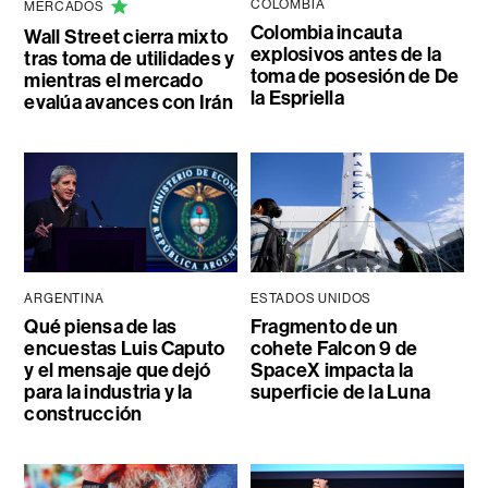
COLOMBIA
MERCADOS
Colombia incauta
Wall Street cierra mixto
explosivos antes de la
tras toma de utilidades y
toma de posesión de De
mientras el mercado
la Espriella
evalúa avances con Irán
ARGENTINA
ESTADOS UNIDOS
Qué piensa de las
Fragmento de un
encuestas Luis Caputo
cohete Falcon 9 de
y el mensaje que dejó
SpaceX impacta la
para la industria y la
superficie de la Luna
construcción