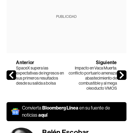
PUBLICIDAD
Anterior
Siguiente
SpaceX supera las
Impacto en Vaca Muerta:
expectativas de ingresos en
conflicto portuario amenaza
sus primeros resultados
abastecimiento de
desde su salida a bolsa
combustible y al mega
oleoducto VMOS
Convierta
Bloomberg Línea
en su fuente de
noticias
aquí
Belén Escobar