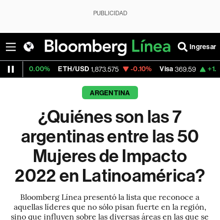
PUBLICIDAD
Ingresar
00%
ETH/USD
-0.10%
Visa
+1.07%
Mercad
1,873.575
369.59
ARGENTINA
¿Quiénes son las 7
argentinas entre las 50
Mujeres de Impacto
2022 en Latinoamérica?
Bloomberg Línea presentó la lista que reconoce a
aquellas líderes que no sólo pisan fuerte en la región,
sino que influyen sobre las diversas áreas en las que se