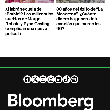
¿Habrá secuela de
30 años del éxito de “La
‘Barbie’? Los millonarios
Macarena”: ¿Cuánto
sueldos de Margot
dinero ha generado la
Robbie y Ryan Gosling
canción que marcó los
complican una nueva
90?
película