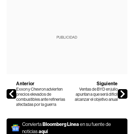
PUBLICIDAD
Anterior
Siguiente
Exxon y Chevron advierten
Ventas de BYD en julio
precios elevados de
apuntan a que será difícil
combustibles ante refinerías
alcanzar el objetivo anual
afectadas por la guerra
Convierta
Bloomberg Línea
en su fuente de
noticias
aquí