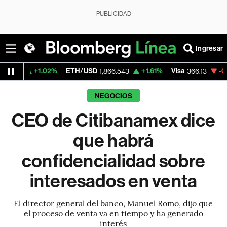
PUBLICIDAD
Ingresar
.02%
ETH/USD
+1.61%
Visa
-0.04%
Merca
1,866.543
366.13
NEGOCIOS
CEO de Citibanamex dice
que habrá
confidencialidad sobre
interesados en venta
El director general del banco, Manuel Romo, dijo que
el proceso de venta va en tiempo y ha generado
interés