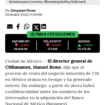
de boletos para conciertos.
(Bloomberg/Jeoffrey Guillemard)
Por
Zenyazen Flores
29 de abril, 2022 | 11:39 AM
ÚLTIMAS
COTIZACIONES
S&P/BMV IPC
DÓLAR SPOT
NASDAQ
-0.53%
-0.00%
+1.00%
66,936.99
17.3426
25,373.85
Ciudad de México —
El director general de
Citibanamex, Manuel Romo
, dijo que el
proceso de venta del negocio minorista de Citi
en México avanza en tiempo y ha generado
interés. Sin embargo, a partir de ahora habrá
confidencialidad sobre los nombres de los
interesados en la adquisición del Banco
Nacional de México (Banamex).