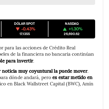
DÓLAR SPOT
NASDAQ
-0.43%
+1.30%
17.1355
26,690.62
r para las acciones de Crédito Real
peles de la financiera no bancaria continúan
le para invertir
.
ier noticia muy coyuntural la puede mover
.
 para dónde andará, pero
es estar metido en
ómico en Black Wallstreet Capital (BWC), Amín