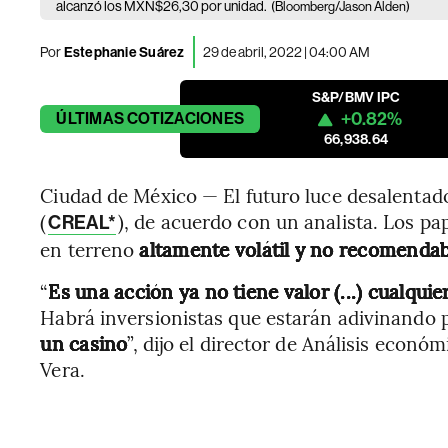
alcanzó los MXN$26,30 por unidad.
(Bloomberg/Jason Alden)
Por
Estephanie Suárez
29 de abril, 2022 | 04:00 AM
S&P/BMV IPC
+0.82%
ÚLTIMAS
COTIZACIONES
66,938.64
Ciudad de México — El futuro luce desalentado
(
), de acuerdo con un analista. Los pa
CREAL*
en terreno
altamente volátil y no recomendab
“
Es una acción ya no tiene valor (...) cualqu
Habrá inversionistas que estarán adivinando
un casino
”, dijo el director de Análisis econ
Vera.