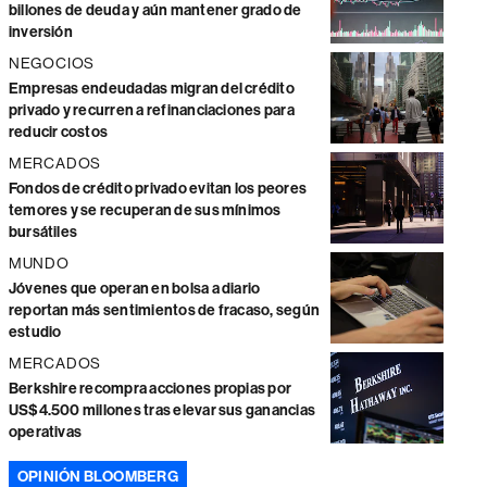
billones de deuda y aún mantener grado de
inversión
NEGOCIOS
Empresas endeudadas migran del crédito
privado y recurren a refinanciaciones para
reducir costos
MERCADOS
Fondos de crédito privado evitan los peores
temores y se recuperan de sus mínimos
bursátiles
MUNDO
Jóvenes que operan en bolsa a diario
reportan más sentimientos de fracaso, según
estudio
MERCADOS
Berkshire recompra acciones propias por
US$4.500 millones tras elevar sus ganancias
operativas
OPINIÓN BLOOMBERG