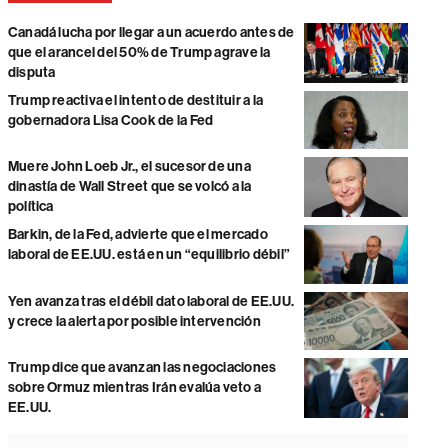
Canadá lucha por llegar a un acuerdo antes de
que el arancel del 50% de Trump agrave la
disputa
Trump reactiva el intento de destituir a la
gobernadora Lisa Cook de la Fed
Muere John Loeb Jr., el sucesor de una
dinastía de Wall Street que se volcó a la
política
Barkin, de la Fed, advierte que el mercado
laboral de EE.UU. está en un “equilibrio débil”
Yen avanza tras el débil dato laboral de EE.UU.
y crece la alerta por posible intervención
Trump dice que avanzan las negociaciones
sobre Ormuz mientras Irán evalúa veto a
EE.UU.