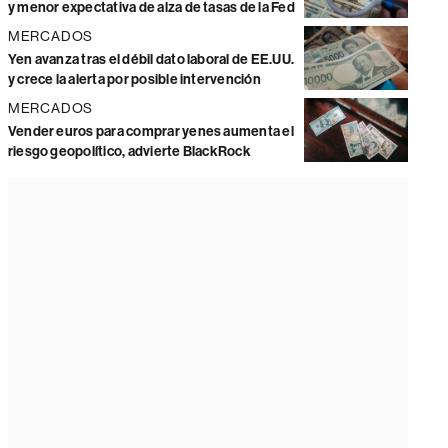
y menor expectativa de alza de tasas de la Fed
MERCADOS
Yen avanza tras el débil dato laboral de EE.UU.
y crece la alerta por posible intervención
MERCADOS
Vender euros para comprar yenes aumenta el
riesgo geopolítico, advierte BlackRock