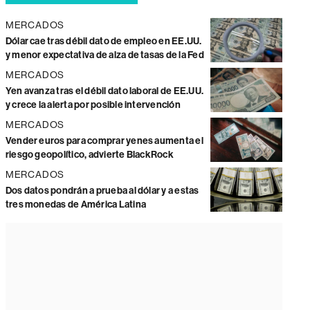
MERCADOS
Dólar cae tras débil dato de empleo en EE.UU.
y menor expectativa de alza de tasas de la Fed
MERCADOS
Yen avanza tras el débil dato laboral de EE.UU.
y crece la alerta por posible intervención
MERCADOS
Vender euros para comprar yenes aumenta el
riesgo geopolítico, advierte BlackRock
MERCADOS
Dos datos pondrán a prueba al dólar y a estas
tres monedas de América Latina