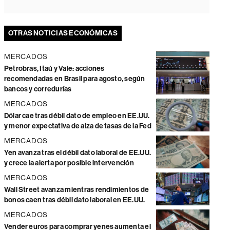
OTRAS NOTICIAS ECONÓMICAS
MERCADOS
Petrobras, Itaú y Vale: acciones
recomendadas en Brasil para agosto, según
bancos y corredurías
MERCADOS
Dólar cae tras débil dato de empleo en EE.UU.
y menor expectativa de alza de tasas de la Fed
MERCADOS
Yen avanza tras el débil dato laboral de EE.UU.
y crece la alerta por posible intervención
MERCADOS
Wall Street avanza mientras rendimientos de
bonos caen tras débil dato laboral en EE.UU.
MERCADOS
Vender euros para comprar yenes aumenta el