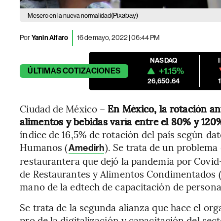
(Pixabay)
Mesero en la nueva normalidad
Por
Yanin Alfaro
16 de mayo, 2022 | 06:44 PM
NASDAQ
+1.15%
ÚLTIMAS
COTIZACIONES
26,650.64
Ciudad de México –
En México, la rotación an
alimentos y bebidas varía entre el 80% y 120
índice de 16,5% de rotación del país según da
Humanos (
). Se trata de un problema 
Amedirh
restaurantera que dejó la pandemia por Covid-
de Restaurantes y Alimentos Condimentados (C
mano de la edtech de capacitación de persona
Se trata de la segunda alianza que hace el or
pro de la digitalización y capacitación del sec