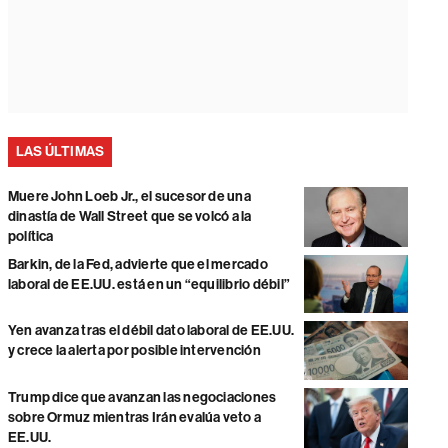
LAS ÚLTIMAS
Muere John Loeb Jr., el sucesor de una
dinastía de Wall Street que se volcó a la
política
Barkin, de la Fed, advierte que el mercado
laboral de EE.UU. está en un “equilibrio débil”
Yen avanza tras el débil dato laboral de EE.UU.
y crece la alerta por posible intervención
Trump dice que avanzan las negociaciones
sobre Ormuz mientras Irán evalúa veto a
EE.UU.