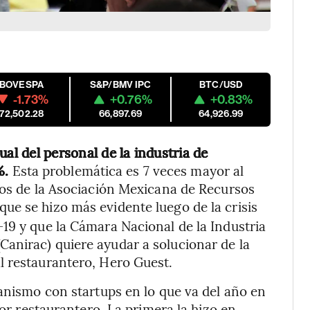
IBOVESPA
S&P/BMV IPC
BTC/USD
-1.73%
+0.76%
+0.83%
172,502.28
66,897.69
64,926.99
ual del personal de la industria de
%.
Esta problemática es 7 veces mayor al
tos de la Asociación Mexicana de Recursos
que se hizo más evidente luego de la crisis
19 y que la Cámara Nacional de la Industria
anirac) quiere ayudar a solucionar de la
l restaurantero, Hero Guest.
ganismo con startups en lo que va del año en
tor restaurantero. La primera la hizo en