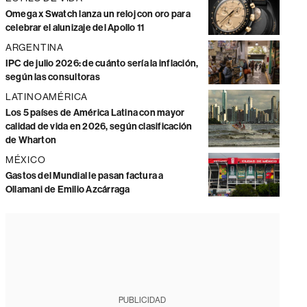
Omega x Swatch lanza un reloj con oro para
celebrar el alunizaje del Apollo 11
ARGENTINA
IPC de julio 2026: de cuánto sería la inflación,
según las consultoras
LATINOAMÉRICA
Los 5 países de América Latina con mayor
calidad de vida en 2026, según clasificación
de Wharton
MÉXICO
Gastos del Mundial le pasan factura a
Ollamani de Emilio Azcárraga
PUBLICIDAD