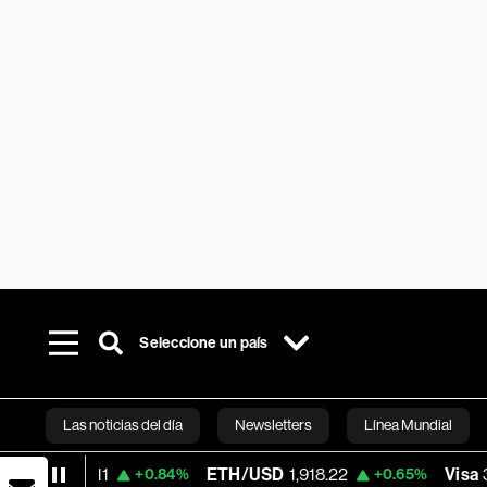
Seleccione un país
Las noticias del día
Newsletters
Línea Mundial
4.11
ETH/USD
1,918.22
Visa
363.16
+0.84%
+0.65%
-
Bloomberg 