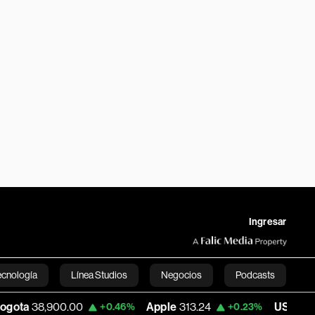
Ingresar
ecnología
Línea Studios
Negocios
Podcasts
900.00
Apple
313.24
USD COP
3,159.60
+0.46%
+0.23%
English