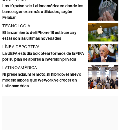
Los 10 países de Latinoamérica en donde los
bancos generan más utilidades, según
Felaban
TECNOLOGÍA
El lanzamiento del iPhone 18 está cerca y
estas son las últimas novedades
LÍNEA DEPORTIVA
La UEFA estudia boicotear torneos de la FIFA
por su plan de abrirse a inversión privada
LATINOAMÉRICA
Ni presencial, ni remoto, ni híbrido: el nuevo
modelo laboral que WeWork ve crecer en
Latinoamérica