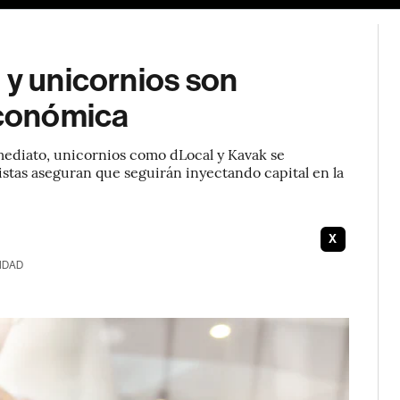
 y unicornios son
económica
nmediato, unicornios como dLocal y Kavak se
istas aseguran que seguirán inyectando capital en la
X
IDAD