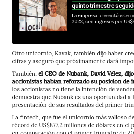
quinto trimestre segui
La empresa presentó este ma
2022, con ingresos por US$8
Otro unicornio, Kavak, también dijo haber crec
cifras y aseguró que próximamente dará impor
También,
el CEO de Nubank, David Vélez, dij
accionistas habían reforzado su posición de i
los accionistas no tiene la intención de vender
demuestra que Nubank es una oportunidad a lar
presentación de sus resultados del primer tri
La fintech, que fue el unicornio más valioso d
récord de US$877,2 millones de dólares en el 
en comparación con el primer trimestre de 20