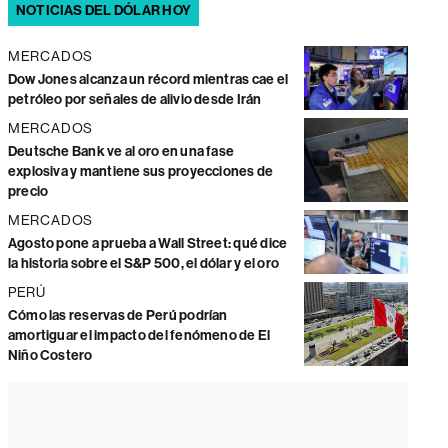
NOTICIAS DEL DÓLAR HOY
MERCADOS
Dow Jones alcanza un récord mientras cae el
petróleo por señales de alivio desde Irán
MERCADOS
Deutsche Bank ve al oro en una fase
explosiva y mantiene sus proyecciones de
precio
MERCADOS
Agosto pone a prueba a Wall Street: qué dice
la historia sobre el S&P 500, el dólar y el oro
PERÚ
Cómo las reservas de Perú podrían
amortiguar el impacto del fenómeno de El
Niño Costero