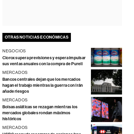
OTRAS NOTICIAS ECONÓMICAS
NEGOCIOS
Clorox supera previsiones y espera impulsar
sus ventas anuales con la compra de Purell
MERCADOS
Bancos centrales dejan que los mercados
hagan el trabajo mientras la guerra con Irán
añade riesgos
MERCADOS
Bolsas asiáticas se rezagan mientras los
mercados globales rondan máximos
históricos
MERCADOS