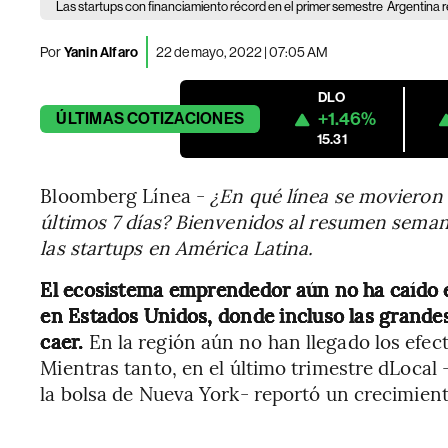
Las startups con financiamiento récord en el primer semestre
Argentina r
Por
Yanin Alfaro
22 de mayo, 2022 | 07:05 AM
DLO
+1.46%
ÚLTIMAS
COTIZACIONES
15.31
Bloomberg Línea -
¿En qué línea se movieron 
últimos 7 días? Bienvenidos al resumen seman
las startups en América Latina.
El ecosistema emprendedor aún no ha caído 
en Estados Unidos, donde incluso las grande
caer.
En la región aún no han llegado los efect
Mientras tanto, en el último trimestre dLocal 
la bolsa de Nueva York- reportó un crecimiento