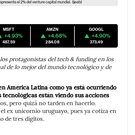
epresenta el 2% del venture capital mundial.
(ijeab)
MSFT
AMZN
GOOGL
+4.93%
+4.68%
+4.90%
487.59
284.08
373.49
los protagonistas del tech & funding en los
al de lo mejor del mundo tecnológico y de
en América Latina como ya está ocurriendo
s tecnológicas están viendo sus acciones
os, pero quizá no tarden en hacerlo.
-el ex unicornio uruguayo, pues ya cotiza en
 de tres dígitos.