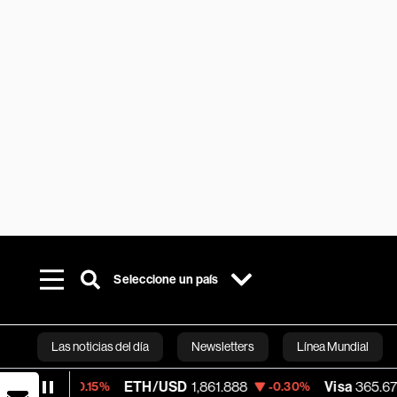
Seleccione un país
Las noticias del día
Newsletters
Línea Mundial
ETH/USD
1,861.888
Visa
365.67
-0.15%
-0.30%
-0.13%
Bloomberg 