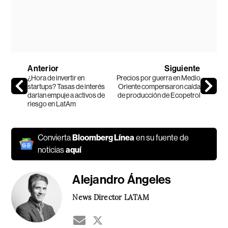
Anterior
Siguiente
¿Hora de invertir en
Precios por guerra en Medio
startups? Tasas de interés
Oriente compensaron caída
darían empuje a activos de
de producción de Ecopetrol
riesgo en LatAm
Convierta
Bloomberg Línea
en su fuente de
noticias
aquí
Alejandro Ángeles
News Director LATAM