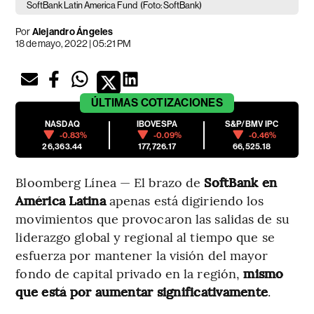
SoftBank Latin America Fund
(Foto: SoftBank)
Por
Alejandro Ángeles
18 de mayo, 2022 | 05:21 PM
ÚLTIMAS
COTIZACIONES
NASDAQ
IBOVESPA
S&P/BMV IPC
-0.83%
-0.09%
-0.46%
26,363.44
177,726.17
66,525.18
Bloomberg Línea — El brazo de
SoftBank en
América Latina
apenas está digiriendo los
movimientos que provocaron las salidas de su
liderazgo global y regional al tiempo que se
esfuerza por mantener la visión del mayor
fondo de capital privado en la región,
mismo
que está por aumentar significativamente
.