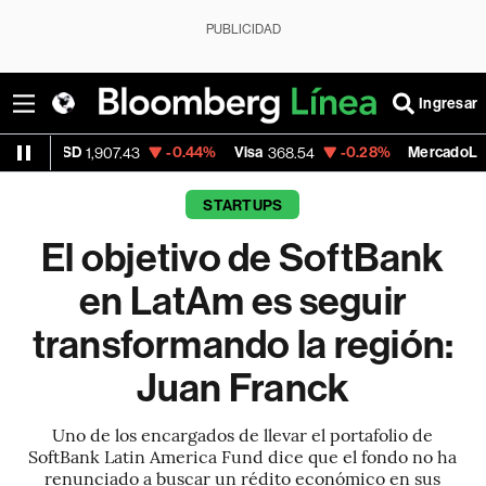
PUBLICIDAD
Ingresar
-0.44%
Visa
-0.28%
MercadoLibre
07.43
368.54
1,924.95
STARTUPS
El objetivo de SoftBank
en LatAm es seguir
transformando la región:
Juan Franck
Uno de los encargados de llevar el portafolio de
SoftBank Latin America Fund dice que el fondo no ha
renunciado a buscar un rédito económico en sus