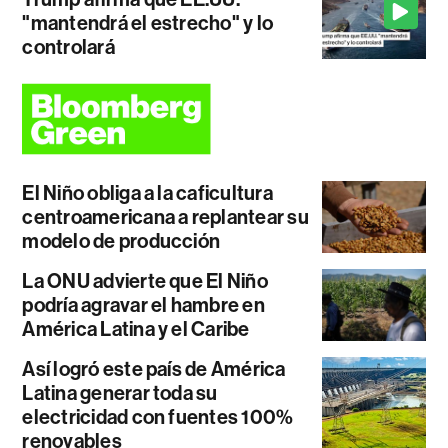
"mantendrá el estrecho" y lo
controlará
El Niño obliga a la caficultura
centroamericana a replantear su
modelo de producción
La ONU advierte que El Niño
podría agravar el hambre en
América Latina y el Caribe
Así logró este país de América
Latina generar toda su
electricidad con fuentes 100%
renovables