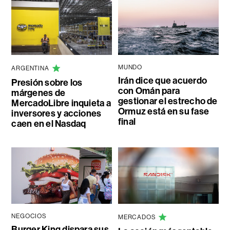
MUNDO
ARGENTINA
Irán dice que acuerdo
Presión sobre los
con Omán para
márgenes de
gestionar el estrecho de
MercadoLibre inquieta a
Ormuz está en su fase
inversores y acciones
final
caen en el Nasdaq
NEGOCIOS
MERCADOS
Burger King dispara sus