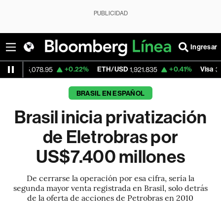
PUBLICIDAD
Ingresar
+0.22%
ETH/USD
+0.41%
Visa
-2
78.95
1,921.835
362.50
BRASIL EN ESPAÑOL
Brasil inicia privatización
de Eletrobras por
US$7.400 millones
De cerrarse la operación por esa cifra, sería la
segunda mayor venta registrada en Brasil, solo detrás
de la oferta de acciones de Petrobras en 2010