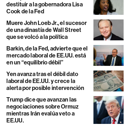
destituir a la gobernadora Lisa
Cook de la Fed
Muere John Loeb Jr., el sucesor
de una dinastía de Wall Street
que se volcó a la política
Barkin, de la Fed, advierte que el
mercado laboral de EE.UU. está
en un “equilibrio débil”
Yen avanza tras el débil dato
laboral de EE.UU. y crece la
alerta por posible intervención
Trump dice que avanzan las
negociaciones sobre Ormuz
mientras Irán evalúa veto a
EE.UU.