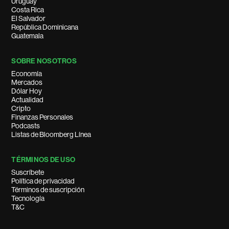
Uruguay
Costa Rica
El Salvador
República Dominicana
Guatemala
SOBRE NOSOTROS
Economía
Mercados
Dólar Hoy
Actualidad
Cripto
Finanzas Personales
Podcasts
Listas de Bloomberg Línea
TÉRMINOS DE USO
Suscríbete
Política de privacidad
Términos de suscripción
Tecnología
T&C