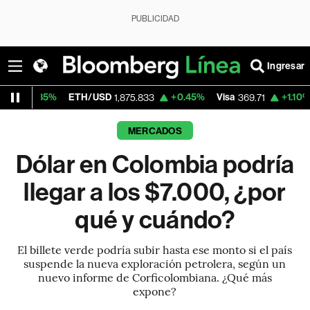
PUBLICIDAD
Ingresar
TH/USD
+0.45%
Visa
+1.10%
MercadoLibre
1,875.833
369.71
MERCADOS
Dólar en Colombia podría
llegar a los $7.000, ¿por
qué y cuándo?
El billete verde podría subir hasta ese monto si el país
suspende la nueva exploración petrolera, según un
nuevo informe de Corficolombiana. ¿Qué más
expone?