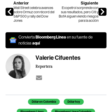
Anterior
Siguiente
Wall Street celebra avances
Ecopetrol sorprende con
sobre Ormuz con récord del
sus resultados, pero Citi y
S&P 500 y rally del Dow
BofA siguen viendo riesgos
Jones
para la acción
Convierta
Bloomberg Línea
en su fuente de
noticias
aquí
Valerie Cifuentes
Reportera
Temas de este artículo
Dólar en Colombia
Dólar hoy
Bloomberg Línea
Bloomberg Línea Colombia