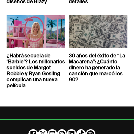
diseños de Blazy
detalles
¿Habrá secuela de
30 años del éxito de “La
‘Barbie’? Los millonarios
Macarena”: ¿Cuánto
sueldos de Margot
dinero ha generado la
Robbie y Ryan Gosling
canción que marcó los
complican una nueva
90?
película