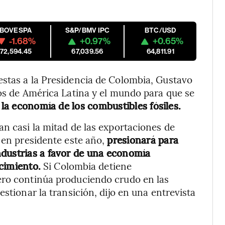
IBOVESPA
S&P/BMV IPC
BTC/USD
-1.68%
+0.97%
+0.65%
172,594.45
67,039.56
64,811.91
estas a la Presidencia de Colombia, Gustavo
cos de América Latina y el mundo para que se
la economía de los combustibles fósiles.
an casi la mitad de las exportaciones de
e en presidente este año,
presionará para
ndustrias a favor de una economía
cimiento.
Si Colombia detiene
ero continúa produciendo crudo en las
stionar la transición, dijo en una entrevista