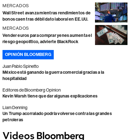
MERCADOS
Wall Street avanza mientras rendimientos de
bonos caen tras débil dato laboral en EE.UU.
MERCADOS
Vender euros para comprar yenes aumenta el
riesgo geopolítico, advierte BlackRock
OPINIÓN BLOOMBERG
Juan Pablo Spinetto
México está ganando la guerra comercial gracias a la
hospitalidad
Editores de Bloomberg Opinion
Kevin Warsh tiene que dar algunas explicaciones
Liam Denning
Un Trump acorralado podría volverse contra las grandes
petroleras