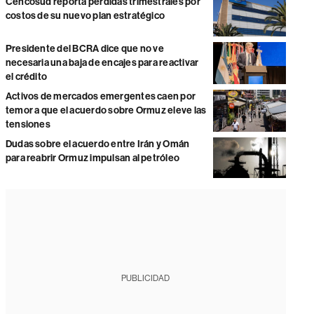
Cencosud reporta pérdidas trimestrales por
costos de su nuevo plan estratégico
Presidente del BCRA dice que no ve
necesaria una baja de encajes para reactivar
el crédito
Activos de mercados emergentes caen por
temor a que el acuerdo sobre Ormuz eleve las
tensiones
Dudas sobre el acuerdo entre Irán y Omán
para reabrir Ormuz impulsan al petróleo
PUBLICIDAD