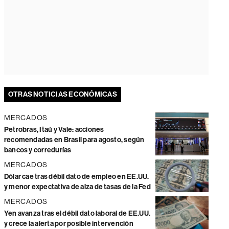
OTRAS NOTICIAS ECONÓMICAS
MERCADOS
Petrobras, Itaú y Vale: acciones
recomendadas en Brasil para agosto, según
bancos y corredurías
MERCADOS
Dólar cae tras débil dato de empleo en EE.UU.
y menor expectativa de alza de tasas de la Fed
MERCADOS
Yen avanza tras el débil dato laboral de EE.UU.
y crece la alerta por posible intervención