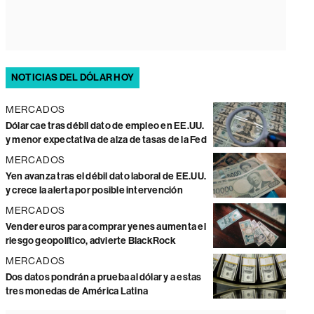
NOTICIAS DEL DÓLAR HOY
MERCADOS
Dólar cae tras débil dato de empleo en EE.UU.
y menor expectativa de alza de tasas de la Fed
MERCADOS
Yen avanza tras el débil dato laboral de EE.UU.
y crece la alerta por posible intervención
MERCADOS
Vender euros para comprar yenes aumenta el
riesgo geopolítico, advierte BlackRock
MERCADOS
Dos datos pondrán a prueba al dólar y a estas
tres monedas de América Latina