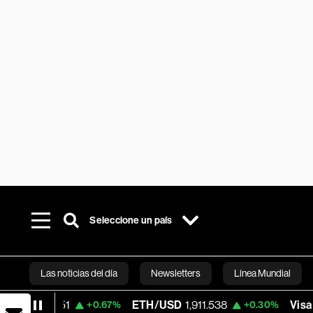
Seleccione un país
Las noticias del día
Newsletters
Línea Mundial
2.51
ETH/USD
1,911.538
Visa
363.945
+0.67%
+0.30%
Bloomberg 