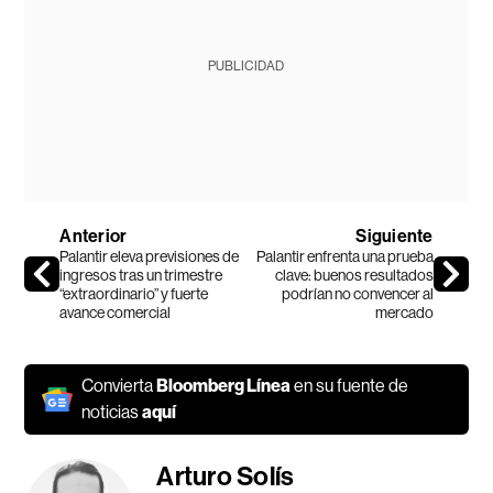
PUBLICIDAD
Anterior
Siguiente
Palantir eleva previsiones de
Palantir enfrenta una prueba
ingresos tras un trimestre
clave: buenos resultados
“extraordinario” y fuerte
podrían no convencer al
avance comercial
mercado
Convierta
Bloomberg Línea
en su fuente de
noticias
aquí
Arturo Solís