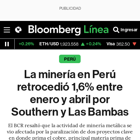
PUBLICIDAD
Ingresar
26%
ETH/USD
+0.24%
Visa
-2.15%
Merc
1,923.558
362.50
PERÚ
La minería en Perú
retrocedió 1,6% entre
enero y abril por
Southern y Las Bambas
El BCR resaltó que la actividad de minería metálica se
vio afectada por la paralización de dos proyectos clave
en donde prima el cobre, principal materia prima de