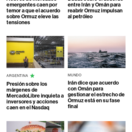
emergentes caen por
entre Irán y Omán para
temor a que el acuerdo
reabrir Ormuz impulsan
sobre Ormuz eleve las
al petróleo
tensiones
MUNDO
ARGENTINA
Irán dice que acuerdo
Presión sobre los
con Omán para
márgenes de
gestionar el estrecho de
MercadoLibre inquieta a
Ormuz está en su fase
inversores y acciones
final
caen en el Nasdaq