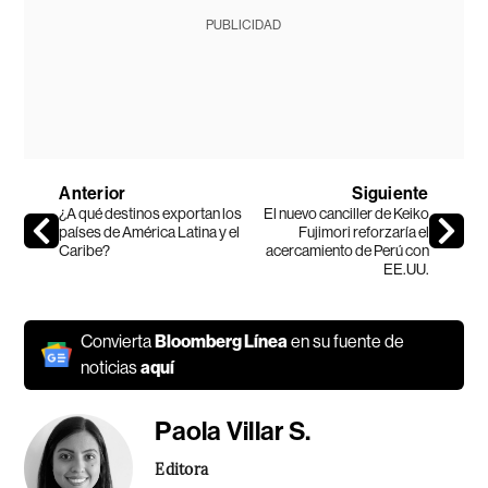
PUBLICIDAD
Anterior
Siguiente
¿A qué destinos exportan los
El nuevo canciller de Keiko
países de América Latina y el
Fujimori reforzaría el
Caribe?
acercamiento de Perú con
EE.UU.
Convierta
Bloomberg Línea
en su fuente de
noticias
aquí
Paola Villar S.
Editora