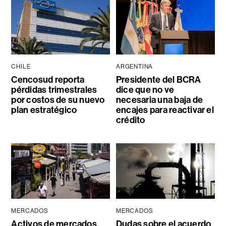
CHILE
ARGENTINA
Cencosud reporta
Presidente del BCRA
pérdidas trimestrales
dice que no ve
por costos de su nuevo
necesaria una baja de
plan estratégico
encajes para reactivar el
crédito
MERCADOS
MERCADOS
Activos de mercados
Dudas sobre el acuerdo