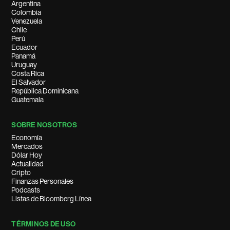
Argentina
Colombia
Venezuela
Chile
Perú
Ecuador
Panamá
Uruguay
Costa Rica
El Salvador
República Dominicana
Guatemala
SOBRE NOSOTROS
Economía
Mercados
Dólar Hoy
Actualidad
Cripto
Finanzas Personales
Podcasts
Listas de Bloomberg Línea
TÉRMINOS DE USO