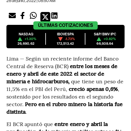
28 de junio, 2022 | 08:50 AM
ÚLTIMAS
COTIZACIONES
NASDAQ
IBOVESPA
S&P/BMV IPC
+1.30%
-1.73%
+0.82%
26,690.62
172,513.42
66,938.64
Lima — Según un reciente informe del Banco
Central de Reserva (BCR)
entre los meses de
enero y abril de este 2022 el sector de
minería e hidrocarburos,
que tiene un peso de
11,5% en el PBI del Perú,
creció apenas 0,6%
,
sostenido por los resultados en el segundo
sector.
Pero en el rubro minero la historia fue
distinta
.
El BCR apuntó que
entre enero y abril la