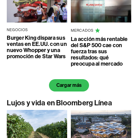
NEGOCIOS
MERCADOS
Burger King dispara sus
La acción más rentable
ventas en EE.UU. con un
del S&P 500 cae con
nuevo Whopper y una
fuerza tras sus
promoción de Star Wars
resultados: qué
preocupa al mercado
Cargar más
Lujos y vida en Bloomberg Línea