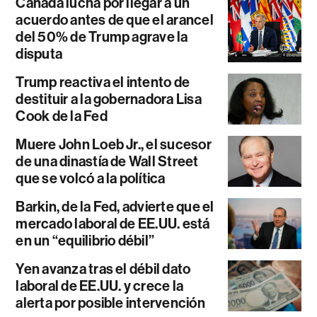
Canadá lucha por llegar a un
acuerdo antes de que el arancel
del 50% de Trump agrave la
disputa
Trump reactiva el intento de
destituir a la gobernadora Lisa
Cook de la Fed
Muere John Loeb Jr., el sucesor
de una dinastía de Wall Street
que se volcó a la política
Barkin, de la Fed, advierte que el
mercado laboral de EE.UU. está
en un “equilibrio débil”
Yen avanza tras el débil dato
laboral de EE.UU. y crece la
alerta por posible intervención