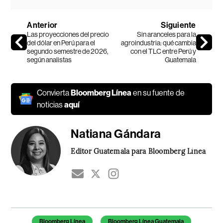
Anterior
Siguiente
Las proyecciones del precio
Sin aranceles para la
del dólar en Perú para el
agroindustria: qué cambia
segundo semestre de 2026,
con el TLC entre Perú y
según analistas
Guatemala
Convierta
Bloomberg Línea
en su fuente de
noticias
aquí
Natiana Gándara
Editor Guatemala para Bloomberg Línea
Temas de este artículo
Bloomberg Línea
Bloomberg Línea Guatemala