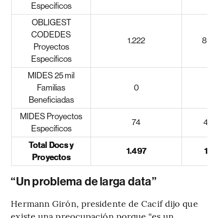
Específicos
OBLIGEST
CODEDES
1.222
81,6
Proyectos
Específicos
MIDES 25 mil
Familias
0
Beneficiadas
MIDES Proyectos
74
4,9
Específicos
Total Docs y
1.497
10
Proyectos
“Un problema de larga data”
Hermann Girón, presidente de Cacif dijo que
existe una preocupación porque “es un