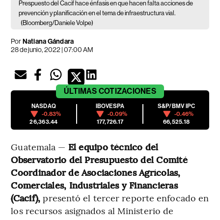
Prespuesto del Cacif hace énfasis en que hacen falta acciones de
prevención y planificación en el tema de infraestructura vial.
(Bloomberg/Daniele Volpe)
Por
Natiana Gándara
28 de junio, 2022 | 07:00 AM
ÚLTIMAS
COTIZACIONES
NASDAQ
IBOVESPA
S&P/BMV IPC
-0.83%
-0.09%
-0.46%
26,363.44
177,726.17
66,525.18
Guatemala —
El equipo técnico del
Observatorio del Presupuesto del Comité
Coordinador de Asociaciones Agrícolas,
Comerciales, Industriales y Financieras
(Cacif),
presentó el tercer reporte enfocado en
los recursos asignados al Ministerio de