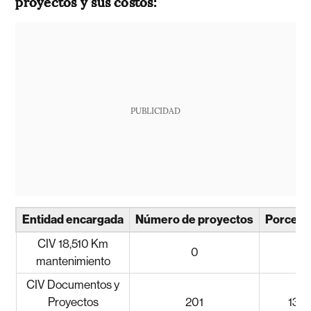
proyectos y sus costos:
PUBLICIDAD
Entidad encargada
Número de proyectos
Porcent
CIV 18,510 Km
0
mantenimiento
CIV Documentos y
Proyectos
201
13,4