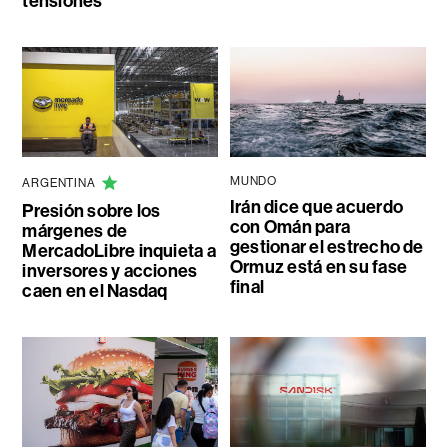
tensiones
MUNDO
ARGENTINA
Irán dice que acuerdo
Presión sobre los
con Omán para
márgenes de
gestionar el estrecho de
MercadoLibre inquieta a
Ormuz está en su fase
inversores y acciones
final
caen en el Nasdaq