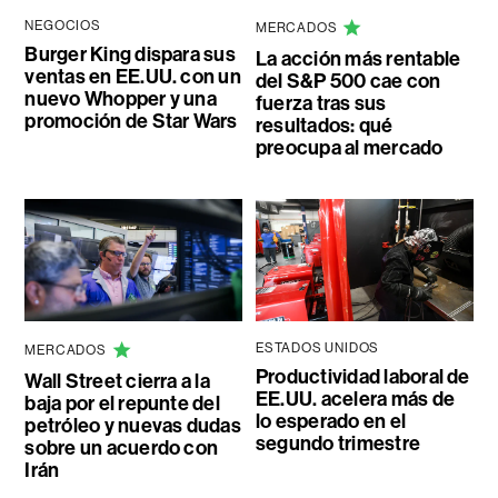
NEGOCIOS
MERCADOS
Burger King dispara sus
La acción más rentable
ventas en EE.UU. con un
del S&P 500 cae con
nuevo Whopper y una
fuerza tras sus
promoción de Star Wars
resultados: qué
preocupa al mercado
ESTADOS UNIDOS
MERCADOS
Productividad laboral de
Wall Street cierra a la
EE.UU. acelera más de
baja por el repunte del
lo esperado en el
petróleo y nuevas dudas
segundo trimestre
sobre un acuerdo con
Irán