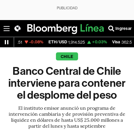
PUBLICIDAD
Ingresar
-0.08%
ETH/USD
+0.03%
Visa
-2.15%
1,914.525
362.50
CHILE
Banco Central de Chile
interviene para contener
el desplome del peso
El instituto emisor anunció un programa de
intervención cambiaria y de provisión preventiva de
liquidez en dólares de hasta US$ 25.000 millones a
partir del lunes y hasta septiembre