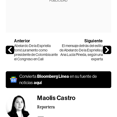
PUBLICIDAD
Anterior
Siguiente
Abelardo De la Espriella
El mensaje detrás del estilo
tomó juramento como
de Abelardo De la Espriella y
presidente de Colombia ante
Ana Lucía Pineda, según una
el Congreso en Cali
experta
Convierta
Bloomberg Línea
en su fuente de
noticias
aquí
Maolis Castro
Reportera