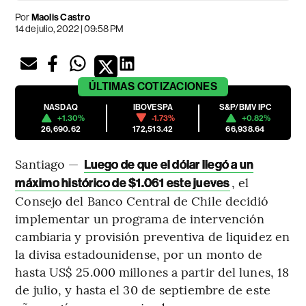
Por
Maolis Castro
14 de julio, 2022 | 09:58 PM
ÚLTIMAS
COTIZACIONES
NASDAQ
IBOVESPA
S&P/BMV IPC
+1.30%
-1.73%
+0.82%
26,690.62
172,513.42
66,938.64
Santiago —
Luego de que el dólar llegó a un
, el
máximo histórico de $1.061 este jueves
Consejo del Banco Central de Chile decidió
implementar un programa de intervención
cambiaria y provisión preventiva de liquidez en
la divisa estadounidense, por un monto de
hasta US$ 25.000 millones a partir del lunes, 18
de julio, y hasta el 30 de septiembre de este