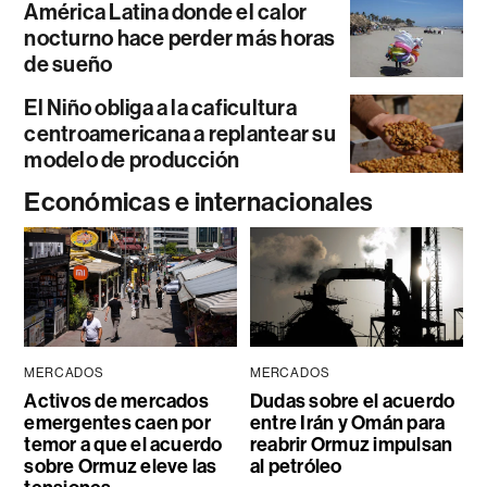
América Latina donde el calor
nocturno hace perder más horas
de sueño
El Niño obliga a la caficultura
centroamericana a replantear su
modelo de producción
Económicas e internacionales
MERCADOS
MERCADOS
Activos de mercados
Dudas sobre el acuerdo
emergentes caen por
entre Irán y Omán para
temor a que el acuerdo
reabrir Ormuz impulsan
sobre Ormuz eleve las
al petróleo