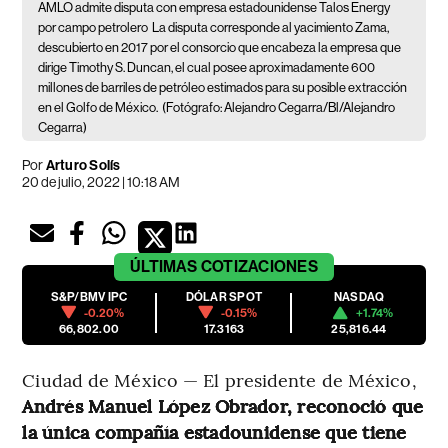
AMLO admite disputa con empresa estadounidense Talos Energy
por campo petrolero
La disputa corresponde al yacimiento Zama,
descubierto en 2017 por el consorcio que encabeza la empresa que
dirige Timothy S. Duncan, el cual posee aproximadamente 600
millones de barriles de petróleo estimados para su posible extracción
en el Golfo de México.
(Fotógrafo: Alejandro Cegarra/Bl/Alejandro
Cegarra)
Por
Arturo Solís
20 de julio, 2022 | 10:18 AM
ÚLTIMAS
COTIZACIONES
S&P/BMV IPC
DÓLAR SPOT
NASDAQ
-0.20%
-0.15%
+1.74%
66,802.00
17.3163
25,816.44
Ciudad de México — El presidente de México,
Andrés Manuel López Obrador, reconoció que
la única compañía estadounidense que tiene