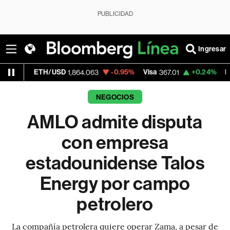
PUBLICIDAD
Ingresar
TH/USD
-0.95%
Visa
+0.24%
MercadoLibre
1,864.063
367.01
NEGOCIOS
AMLO admite disputa
con empresa
estadounidense Talos
Energy por campo
petrolero
La compañía petrolera quiere operar Zama, a pesar de