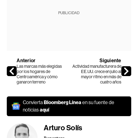
PUBLICIDAD
Anterior
Siguiente
Las marcas más elegidas
Actividad manufacturera de
por los hogares de
EE.UU. crece en julio al
Centroamérica y cómo
mayor ritmo en más de
ganaron terreno
cuatro años
Convierta
Bloomberg Línea
en su fuente de
noticias
aquí
Arturo Solís