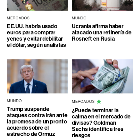
MERCADOS
MUNDO
EE.UU. habría usado
Ucrania afirma haber
euros para comprar
atacado una refinería de
yenes y evitar debilitar
Rosneft en Rusia
el dólar, según analistas
MUNDO
MERCADOS
Trump suspende
¿Puede terminar la
ataques contra Irán ante
calma en el mercado de
la promesa de un pronto
divisas? Goldman
acuerdo sobre el
Sachs identifica tres
estrecho de Ormuz
riesgos