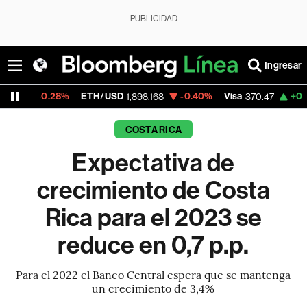
PUBLICIDAD
Ingresar
28%
ETH/USD
-0.40%
Visa
+0.52%
Merca
1,898.168
370.47
COSTA RICA
Expectativa de
crecimiento de Costa
Rica para el 2023 se
reduce en 0,7 p.p.
Para el 2022 el Banco Central espera que se mantenga
un crecimiento de 3,4%