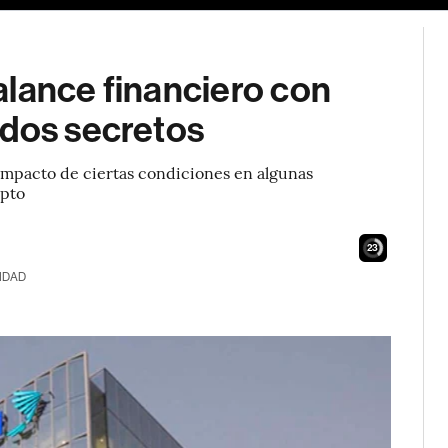
alance financiero con
rdos secretos
l impacto de ciertas condiciones en algunas
epto
22
IDAD