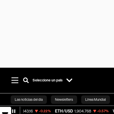
Seleccione un país
Las noticias del día
Newsletters
Línea Mundial
D
64,643.16
ETH/USD
1,904.768
Visa
368
-0.22%
-0.57%
Bloomberg 