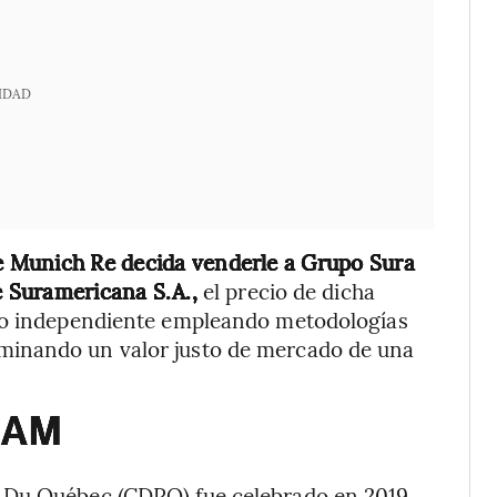
IDAD
 Munich Re decida venderle a Grupo Sura
e Suramericana S.A.,
el precio de dicha
ero independiente empleando metodologías
minando un valor justo de mercado de una
SUAM
 Du Québec (CDPQ) fue celebrado en 2019,