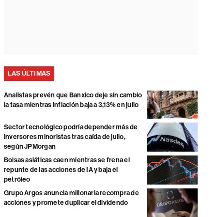
LAS ÚLTIMAS
Analistas prevén que Banxico deje sin cambio
la tasa mientras inflación baja a 3,13% en julio
Sector tecnológico podría depender más de
inversores minoristas tras caída de julio,
según JPMorgan
Bolsas asiáticas caen mientras se frena el
repunte de las acciones de IA y baja el
petróleo
Grupo Argos anuncia millonaria recompra de
acciones y promete duplicar el dividendo