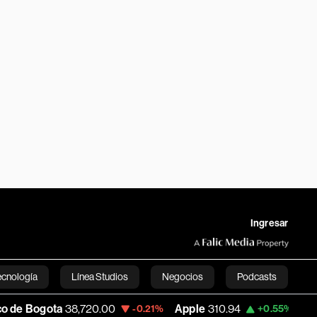
Ingresar
ecnología
Línea Studios
Negocios
Podcasts
gota
38,720.00
Apple
310.94
USD COP
-0.21%
+0.55%
English