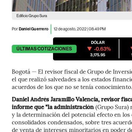
Edificio Grupo Sura
Por
Daniel Guerrero
12 de agosto, 2022 | 08:49 PM
DÓLAR
-0.63%
ÚLTIMAS
COTIZACIONES
3,175.95
Bogotá — El revisor fiscal de Grupo de Inver
el que realizó salvedades a los estados financ
acuerdos de los que no se tenía conocimiento
Daniel Andrés Jaramillo Valencia, revisor fisc
informe que “la administración
(Grupo Sura) n
y la determinación del potencial efecto en los
consolidados condensados, sobre tres acuerd
de venta de intereses minoritarios en poder d