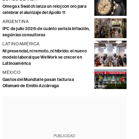
Omega x Swatch lanza un reloj con oro para
celebrar el alunizaje del Apollo 11
ARGENTINA
IPC de julio 2026: de cuánto sería la inflación,
según las consultoras
LATINOAMÉRICA
Ni presencial, ni remoto, ni híbrido: el nuevo
modelo laboral que WeWork ve crecer en
Latinoamérica
MÉXICO
Gastos del Mundial le pasan factura a
Ollamani de Emilio Azcárraga
PUBLICIDAD