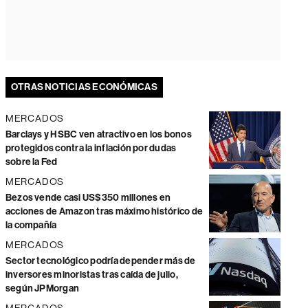
OTRAS NOTICIAS ECONÓMICAS
MERCADOS
Barclays y HSBC ven atractivo en los bonos
protegidos contra la inflación por dudas
sobre la Fed
MERCADOS
Bezos vende casi US$350 millones en
acciones de Amazon tras máximo histórico de
la compañía
MERCADOS
Sector tecnológico podría depender más de
inversores minoristas tras caída de julio,
según JPMorgan
MERCADOS