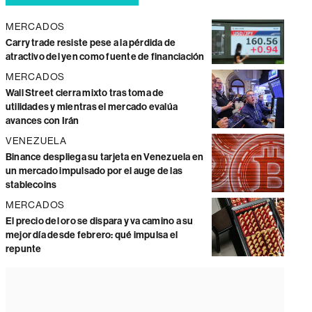
MERCADOS
Carry trade resiste pese a la pérdida de
atractivo del yen como fuente de financiación
MERCADOS
Wall Street cierra mixto tras toma de
utilidades y mientras el mercado evalúa
avances con Irán
VENEZUELA
Binance despliega su tarjeta en Venezuela en
un mercado impulsado por el auge de las
stablecoins
MERCADOS
El precio del oro se dispara y va camino a su
mejor día desde febrero: qué impulsa el
repunte