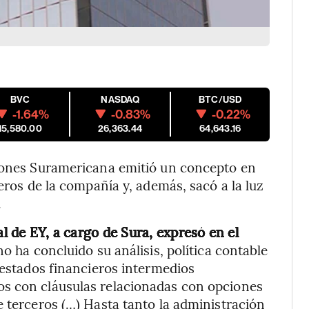
BVC
NASDAQ
BTC/USD
-1.64%
-0.83%
-0.22%
15,580.00
26,363.44
64,643.16
siones Suramericana emitió un concepto en
ieros de la compañía y, además, sacó a la luz
.
al de EY, a cargo de Sura, expresó en el
o ha concluido su análisis, política contable
 estados financieros intermedios
os con cláusulas relacionadas con opciones
e terceros (…) Hasta tanto la administración