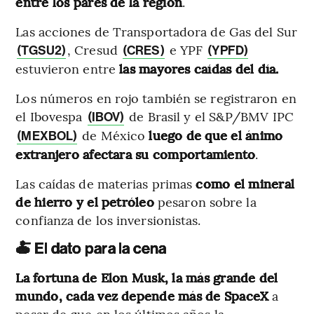
entre los pares de la región
.
Las acciones de Transportadora de Gas del Sur
, Cresud
e YPF
(TGSU2)
(CRES)
(YPFD)
estuvieron entre
las mayores caídas del día.
Los números en rojo también se registraron en
el Ibovespa
de Brasil y el S&P/BMV IPC
(IBOV)
de México
luego de que el ánimo
(MEXBOL)
extranjero afectara su comportamiento
.
Las caídas de materias primas
como el mineral
de hierro y el petróleo
pesaron sobre la
confianza de los inversionistas.
🍝 El dato para la cena
La fortuna de Elon Musk, la más grande del
mundo, cada vez depende más de SpaceX
a
pesar de que en los últimos años la