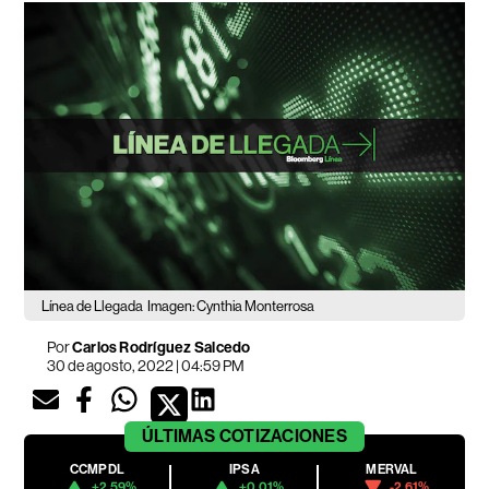
Línea de Llegada
Imagen: Cynthia Monterrosa
Por
Carlos Rodríguez Salcedo
30 de agosto, 2022 | 04:59 PM
ÚLTIMAS
COTIZACIONES
CCMPDL
IPSA
MERVAL
+2.59%
+0.01%
-2.61%