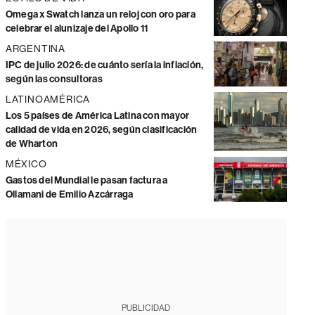
Omega x Swatch lanza un reloj con oro para
celebrar el alunizaje del Apollo 11
ARGENTINA
IPC de julio 2026: de cuánto sería la inflación,
según las consultoras
LATINOAMÉRICA
Los 5 países de América Latina con mayor
calidad de vida en 2026, según clasificación
de Wharton
MÉXICO
Gastos del Mundial le pasan factura a
Ollamani de Emilio Azcárraga
PUBLICIDAD