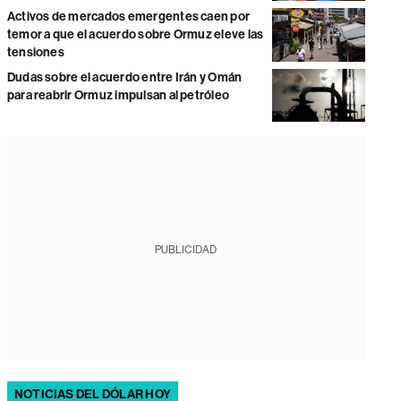
Activos de mercados emergentes caen por
temor a que el acuerdo sobre Ormuz eleve las
tensiones
Dudas sobre el acuerdo entre Irán y Omán
para reabrir Ormuz impulsan al petróleo
PUBLICIDAD
NOTICIAS DEL DÓLAR HOY