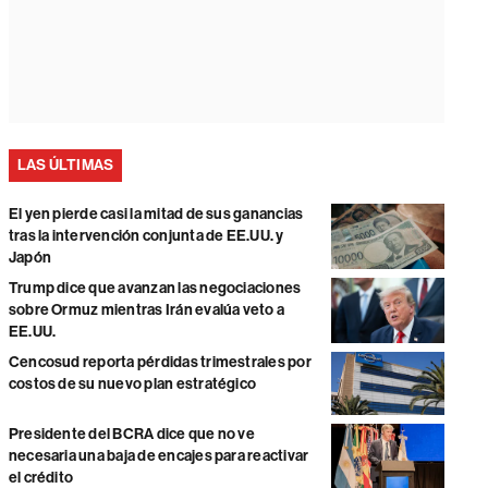
LAS ÚLTIMAS
El yen pierde casi la mitad de sus ganancias
tras la intervención conjunta de EE.UU. y
Japón
Trump dice que avanzan las negociaciones
sobre Ormuz mientras Irán evalúa veto a
EE.UU.
Cencosud reporta pérdidas trimestrales por
costos de su nuevo plan estratégico
Presidente del BCRA dice que no ve
necesaria una baja de encajes para reactivar
el crédito