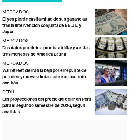
MERCADOS
El yen pierde casi la mitad de sus ganancias
tras la intervención conjunta de EE.UU. y
Japón
MERCADOS
Dos datos pondrán a prueba al dólar y a estas
tres monedas de América Latina
MERCADOS
Wall Street cierra a la baja por el repunte del
petróleo y nuevas dudas sobre un acuerdo
con Irán
PERÚ
Las proyecciones del precio del dólar en Perú
para el segundo semestre de 2026, según
analistas