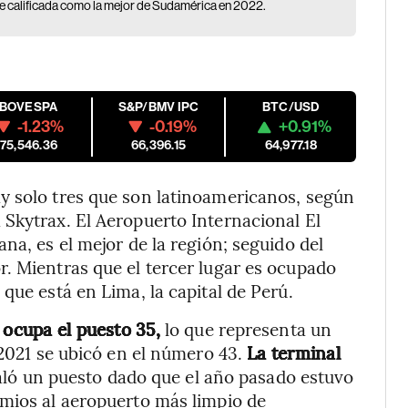
ue calificada como la mejor de Sudamérica en 2022.
IBOVESPA
S&P/BMV IPC
BTC/USD
-1.23%
-0.19%
+0.91%
175,546.36
66,396.15
64,977.18
y solo tres que son latinoamericanos, según
Skytrax. El Aeropuerto Internacional El
na, es el mejor de la región; seguido del
. Mientras que el tercer lugar es ocupado
que está en Lima, la capital de Perú.
 ocupa el puesto 35,
lo que representa un
 2021 se ubicó en el número 43.
La terminal
aló un puesto dado que el año pasado estuvo
emios al aeropuerto más limpio de