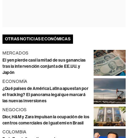
OTRAS NOTICIAS ECONÓMICAS
MERCADOS
El yen pierde casi la mitad de sus ganancias
tras la intervención conjunta de EE.UU. y
Japón
ECONOMÍA
¿Qué países de América Latina apuestan por
el fracking? El panorama legal que marcará
las nuevas inversiones
NEGOCIOS
Dior, H&M y Zara impulsan la ocupación de los
centros comerciales de Iguatemi en Brasil
COLOMBIA