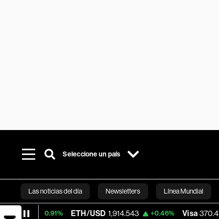
Seleccione un país
Las noticias del día
Newsletters
Línea Mundial
ETH/USD
1,914.543
Visa
370.47
+0.91%
+0.46%
+0.52
Bloomberg 