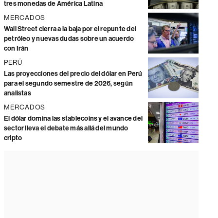
tres monedas de América Latina
MERCADOS
Wall Street cierra a la baja por el repunte del
petróleo y nuevas dudas sobre un acuerdo
con Irán
PERÚ
Las proyecciones del precio del dólar en Perú
para el segundo semestre de 2026, según
analistas
MERCADOS
El dólar domina las stablecoins y el avance del
sector lleva el debate más allá del mundo
cripto