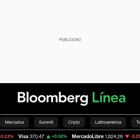
PUBLICIDAD
Mercados
Summit
Cripto
Latinoamérica
T
a
370.47
MercadoLibre
1,824.26
Banco 
+0.52%
-5.23%
Green
Economía
Estilo de vida
Mundo
Videos