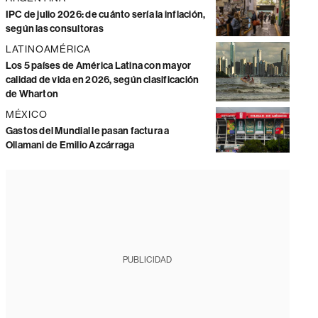
IPC de julio 2026: de cuánto sería la inflación,
según las consultoras
LATINOAMÉRICA
Los 5 países de América Latina con mayor
calidad de vida en 2026, según clasificación
de Wharton
MÉXICO
Gastos del Mundial le pasan factura a
Ollamani de Emilio Azcárraga
PUBLICIDAD