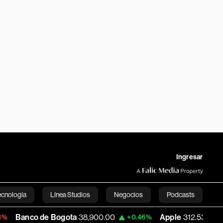
Ingresar
ecnología
Línea Studios
Negocios
Podcasts
de Bogota
38,900.00
Apple
312.53
USD
+0.46%
+0.51%
English