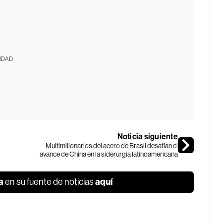
IDAD
Noticia siguiente
Multimillonarios del acero de Brasil desafían el
avance de China en la siderurgia latinoamericana
a
aquí
en su fuente de noticias