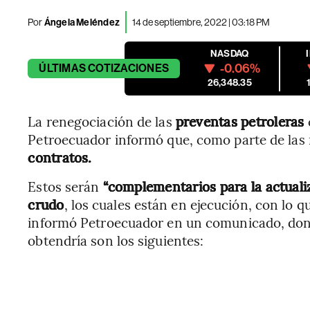
Por
Ángela Meléndez
14 de septiembre, 2022 | 03:18 PM
NASDAQ
-0.06%
ÚLTIMAS
COTIZACIONES
26,348.35
La renegociación de las
preventas petroleras
Petroecuador informó que, como parte de las
contratos.
Estos serán
“complementarios para la actuali
crudo
, los cuales están en ejecución, con lo q
informó Petroecuador en un comunicado, dond
obtendría son los siguientes: