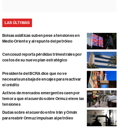
LAS ÚLTIMAS
Bolsas asiáticas suben pese a tensiones en
Medio Oriente y al repunte del petróleo
Cencosud reporta pérdidas trimestrales por
costos de su nuevo plan estratégico
Presidente del BCRA dice que no ve
necesaria una baja de encajes para reactivar
el crédito
Activos de mercados emergentes caen por
temor a que el acuerdo sobre Ormuz eleve las
tensiones
Dudas sobre el acuerdo entre Irán y Omán
para reabrir Ormuz impulsan al petróleo