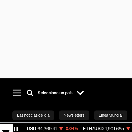
Seleccione un país
Las noticias del día
Newsletters
Línea Mundial
/USD
64,369.41
ETH/USD
1,901.685
Vis
-0.04%
-0.22%
Bloomberg 