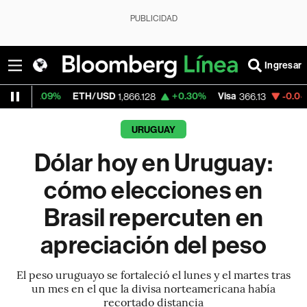
PUBLICIDAD
Ingresar
ETH/USD
+0.30%
Visa
-0.04%
MercadoL
1,866.128
366.13
URUGUAY
Dólar hoy en Uruguay:
cómo elecciones en
Brasil repercuten en
apreciación del peso
El peso uruguayo se fortaleció el lunes y el martes tras
un mes en el que la divisa norteamericana había
recortado distancia