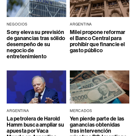
NEGOCIOS
ARGENTINA
Sony eleva su previsión
Milei propone reformar
de ganancias tras sólido
el Banco Central para
desempeño de su
prohibir que financie el
negocio de
gasto público
entretenimiento
ARGENTINA
MERCADOS
La petrolera de Harold
Yen pierde parte de las
Hamm busca ampliar su
ganancias obtenidas
apuesta por Vaca
tras intervención