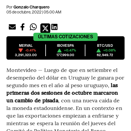
Por
Gonzalo Charquero
05 de octubre, 2022 | 05:00 AM
ÚLTIMAS
COTIZACIONES
MERVAL
IBOVESPA
BTC/USD
-0.41%
+0.47%
+0.08%
3,291,323.00
177,999.00
62,949.72
Montevideo — Luego de que en setiembre el
desempeño del dólar en Uruguay le ganara por
segundo mes en el año al peso uruguayo,
las
primeras dos sesiones de octubre marcaron
un cambio de pisada
, con una nueva caída de
la moneda estadounidense. En un contexto en
que las exportaciones empiezan a enfriarse y
mientras se espera la reunión del jueves del
Comité de Política Monetaria del Banco