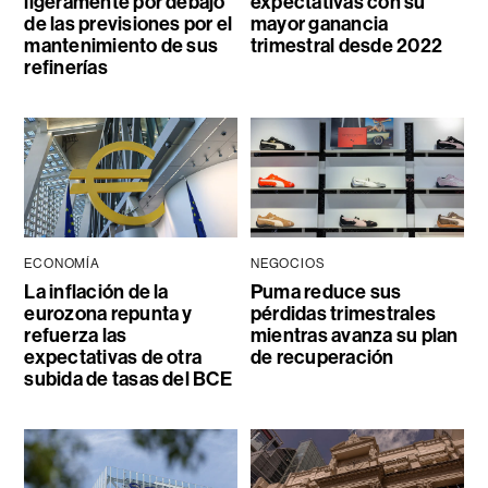
ligeramente por debajo
expectativas con su
de las previsiones por el
mayor ganancia
mantenimiento de sus
trimestral desde 2022
refinerías
ECONOMÍA
NEGOCIOS
La inflación de la
Puma reduce sus
eurozona repunta y
pérdidas trimestrales
refuerza las
mientras avanza su plan
expectativas de otra
de recuperación
subida de tasas del BCE