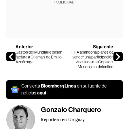
PUBLICIDAD
Anterior
Siguiente
Gastos del Mundial le pasan
FIFA abandona planes de
factura a Ollamani de Emilio
vender una participación
Azcárraga
vinculada a la Copa del
Mundo, dice Infantino
Convierta
Bloomberg Línea
en su fuente de
noticias
aquí
Gonzalo Charquero
Reportero en Uruguay