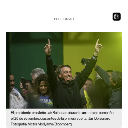
21
PUBLICIDAD
El presidente brasileño Jair Bolsonaro durante un acto de campaña
el 28 de setiembre, días antes de la primera vuelta.
Jair Bolsonaro
Fotografía: Victor Moriyama/Bloomberg