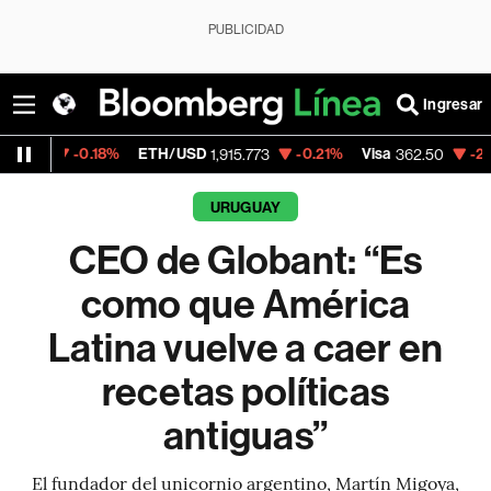
PUBLICIDAD
Ingresar
.18%
ETH/USD
-0.21%
Visa
-2.15%
Mercad
1,915.773
362.50
URUGUAY
CEO de Globant: “Es
como que América
Latina vuelve a caer en
recetas políticas
antiguas”
El fundador del unicornio argentino, Martín Migoya,