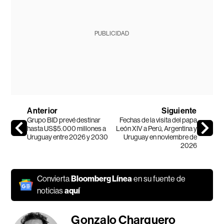
PUBLICIDAD
Anterior
Siguiente
Grupo BID prevé destinar
Fechas de la visita del papa
hasta US$5.000 millones a
León XIV a Perú, Argentina y
Uruguay entre 2026 y 2030
Uruguay en noviembre de
2026
Convierta
Bloomberg Línea
en su fuente de
noticias
aquí
Gonzalo Charquero