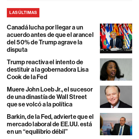
LAS ÚLTIMAS
Canadá lucha por llegar a un
acuerdo antes de que el arancel
del 50% de Trump agrave la
disputa
Trump reactiva el intento de
destituir a la gobernadora Lisa
Cook de la Fed
Muere John Loeb Jr., el sucesor
de una dinastía de Wall Street
que se volcó a la política
Barkin, de la Fed, advierte que el
mercado laboral de EE.UU. está
en un “equilibrio débil”