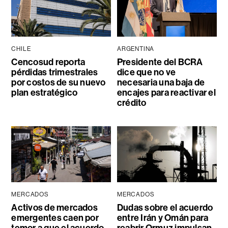
CHILE
ARGENTINA
Cencosud reporta
Presidente del BCRA
pérdidas trimestrales
dice que no ve
por costos de su nuevo
necesaria una baja de
plan estratégico
encajes para reactivar el
crédito
MERCADOS
MERCADOS
Activos de mercados
Dudas sobre el acuerdo
emergentes caen por
entre Irán y Omán para
temor a que el acuerdo
reabrir Ormuz impulsan