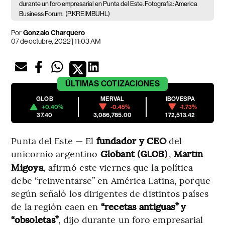
durante un foro empresarial en Punta del Este. Fotografía: America
Business Forum.
(P.KREIMBUHL)
Por
Gonzalo Charquero
07 de octubre, 2022 | 11:03 AM
ÚLTIMAS
COTIZACIONES
GLOB
MERVAL
IBOVESPA
+0.40%
-0.45%
-1.73%
37.40
3,086,785.00
172,513.42
Punta del Este — El
fundador y CEO
del
unicornio argentino
Globant
,
Martín
(
GLOB
)
Migoya
, afirmó este viernes que la política
debe “reinventarse” en América Latina, porque
según señaló los dirigentes de distintos países
de la región caen en
“recetas antiguas” y
“obsoletas”
, dijo durante un foro empresarial