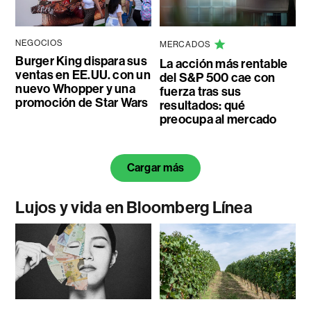
NEGOCIOS
MERCADOS
Burger King dispara sus
La acción más rentable
ventas en EE.UU. con un
del S&P 500 cae con
nuevo Whopper y una
fuerza tras sus
promoción de Star Wars
resultados: qué
preocupa al mercado
Cargar más
Lujos y vida en Bloomberg Línea