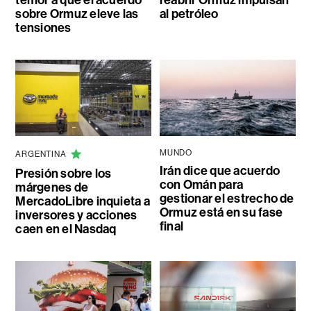
sobre Ormuz eleve las
al petróleo
tensiones
MUNDO
ARGENTINA
Irán dice que acuerdo
Presión sobre los
con Omán para
márgenes de
gestionar el estrecho de
MercadoLibre inquieta a
Ormuz está en su fase
inversores y acciones
final
caen en el Nasdaq