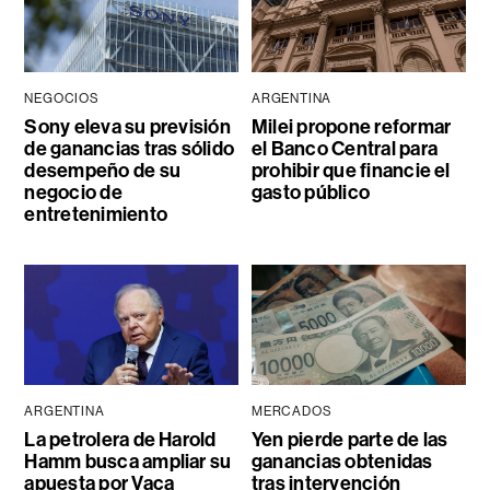
NEGOCIOS
ARGENTINA
Sony eleva su previsión
Milei propone reformar
de ganancias tras sólido
el Banco Central para
desempeño de su
prohibir que financie el
negocio de
gasto público
entretenimiento
ARGENTINA
MERCADOS
La petrolera de Harold
Yen pierde parte de las
Hamm busca ampliar su
ganancias obtenidas
apuesta por Vaca
tras intervención