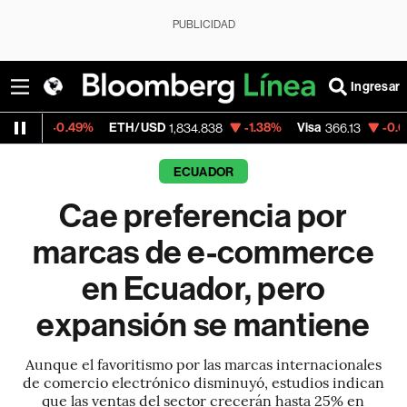
PUBLICIDAD
Ingresar
%
ETH/USD
-1.38%
Visa
-0.04%
MercadoL
1,834.838
366.13
ECUADOR
Cae preferencia por
marcas de e-commerce
en Ecuador, pero
expansión se mantiene
Aunque el favoritismo por las marcas internacionales
de comercio electrónico disminuyó, estudios indican
que las ventas del sector crecerán hasta 25% en