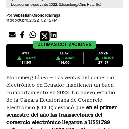
Ecuador en lo que va de 2022.
(Bloomberg/Chris Ratcliffe)
Por
Sebastián Osorio Idárraga
11 de octubre, 2022 | 02:42 PM
ÚLTIMAS
COTIZACIONES
WMT
EBAY
AMZN
+0.06%
+0.40%
+15.10%
111.195
114.00
271.37
Bloomberg Línea — Las ventas del comercio
electrónico en Ecuador mantienen un buen
comportamiento en 2022. Un nuevo estudio
de la Cámara Ecuatoriana de Comercio
Electrónico (CECE) destacó que
en el primer
semestre del año las transacciones del
comercio electrónico llegaron a US$1.789