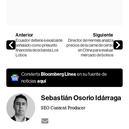
Anterior
Siguiente
Ecuador detiene a exalcalde
Director de Hermès analiza
señalado como presunto
precios de la carne de cerdo
financista de la banda Los
en China para evaluar
Lobos
mercado de bolsos
Convierta
Bloomberg Línea
en su fuente de
noticias
aquí
Sebastián Osorio Idárraga
SEO Content Producer