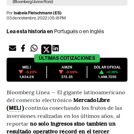
(Bloomberg/Jonne Roriz)
Por
Isabela Fleischmann (ES)
03 de noviembre, 2022 | 05:18 PM
Lea esta historia en
Portugués
o en
Inglés
ÚLTIMAS
COTIZACIONES
MELI
AMZN
DÓLAR OFICIAL
-5.23%
-0.09%
+0.16%
1,824.26
272.35
1,498.7255
Bloomberg Línea — El gigante latinoamericano
del comercio electrónico
MercadoLibre
(
)
continúa cosechando los frutos de las
MELI
inversiones realizadas en los últimos años, al
reportar
no solo ingresos sino también un
resultado operativo récord en el tercer