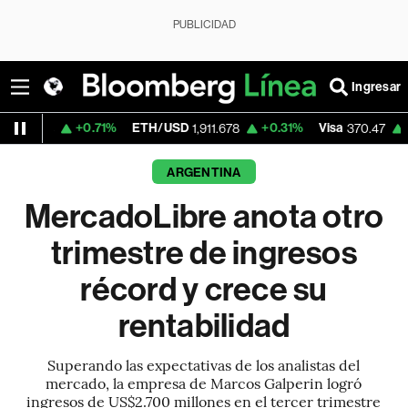
PUBLICIDAD
Ingresar
0.71%
ETH/USD
+0.31%
Visa
+0.52%
Merc
1,911.678
370.47
ARGENTINA
MercadoLibre anota otro
trimestre de ingresos
récord y crece su
rentabilidad
Superando las expectativas de los analistas del
mercado, la empresa de Marcos Galperin logró
ingresos de US$2.700 millones en el tercer trimestre