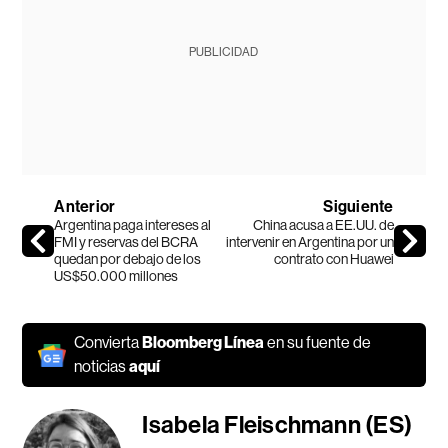
PUBLICIDAD
Anterior
Siguiente
Argentina paga intereses al
China acusa a EE.UU. de
FMI y reservas del BCRA
intervenir en Argentina por un
quedan por debajo de los
contrato con Huawei
US$50.000 millones
Convierta
Bloomberg Línea
en su fuente de
noticias
aquí
Isabela Fleischmann (ES)