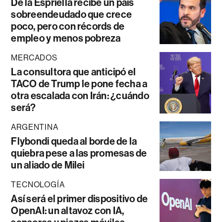
De la Espriella recibe un país
sobreendeudado que crece
poco, pero con récords de
empleo y menos pobreza
MERCADOS
La consultora que anticipó el
TACO de Trump le pone fecha a
otra escalada con Irán: ¿cuándo
será?
ARGENTINA
Flybondi queda al borde de la
quiebra pese a las promesas de
un aliado de Milei
TECNOLOGÍA
Así será el primer dispositivo de
OpenAI: un altavoz con IA,