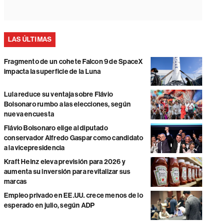
LAS ÚLTIMAS
Fragmento de un cohete Falcon 9 de SpaceX
impacta la superficie de la Luna
Lula reduce su ventaja sobre Flávio
Bolsonaro rumbo a las elecciones, según
nueva encuesta
Flávio Bolsonaro elige al diputado
conservador Alfredo Gaspar como candidato
a la vicepresidencia
Kraft Heinz eleva previsión para 2026 y
aumenta su inversión para revitalizar sus
marcas
Empleo privado en EE.UU. crece menos de lo
esperado en julio, según ADP