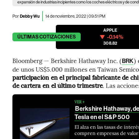
expansión de industrias incipientes como los coches eléctricos y de co
Por
Debby Wu
14 de noviembre, 2022 | 09:51 PM
APPLE
-0.14%
ÚLTIMAS
COTIZACIONES
308.82
Bloomberg — Berkshire Hathaway Inc. (
)
BRK
de unos US$5.000 millones en Taiwan Semico
participación en el principal fabricante de 
de cartera en el último trimestre
. Las accione
VER +
Berkshire Hathaway, de
Tesla en el S&P 500
El alza en las tasas de inter
compren empresas de valor q