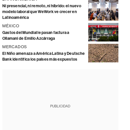
Ni presencial, ni remoto, ni híbrido: el nuevo
modelo laboral que WeWork ve crecer en
Latinoamérica
MÉXICO
Gastos del Mundial le pasan factura a
Ollamani de Emilio Azcárraga
MERCADOS
El Niño amenaza a América Latina y Deutsche
Bank identifica los países más expuestos
PUBLICIDAD