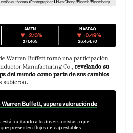
nducción autónoma
(Photographer: I-Hwa Cheng/Bloomb/Bloomberg)
AMZN
NASDAQ
-2.13%
-0.49%
271.465
26,454.70
 de Warren Buffett tomó una participación
nductor Manufacturing Co.,
revelando su
chips del mundo como parte de sus cambios
s subieron.
 Warren Buffett, supera valoración de
és está incitando a los inversionistas a que
ue presenten flujos de caja estables