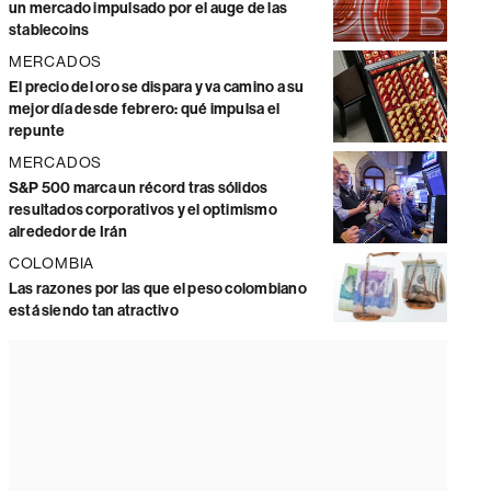
un mercado impulsado por el auge de las
stablecoins
MERCADOS
El precio del oro se dispara y va camino a su
mejor día desde febrero: qué impulsa el
repunte
MERCADOS
S&P 500 marca un récord tras sólidos
resultados corporativos y el optimismo
alrededor de Irán
COLOMBIA
Las razones por las que el peso colombiano
está siendo tan atractivo