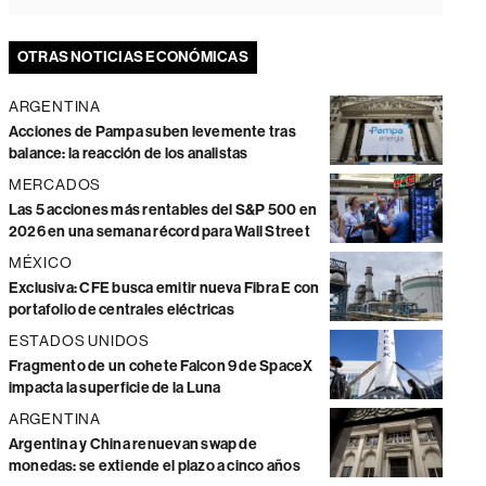
OTRAS NOTICIAS ECONÓMICAS
ARGENTINA
Acciones de Pampa suben levemente tras
balance: la reacción de los analistas
MERCADOS
Las 5 acciones más rentables del S&P 500 en
2026 en una semana récord para Wall Street
MÉXICO
Exclusiva: CFE busca emitir nueva Fibra E con
portafolio de centrales eléctricas
ESTADOS UNIDOS
Fragmento de un cohete Falcon 9 de SpaceX
impacta la superficie de la Luna
ARGENTINA
Argentina y China renuevan swap de
monedas: se extiende el plazo a cinco años