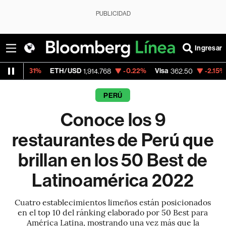
PUBLICIDAD
Ingresar
1%
ETH/USD
-0.22%
Visa
-2.15%
Mercado
1,914.768
362.50
PERÚ
Conoce los 9
restaurantes de Perú que
brillan en los 50 Best de
Latinoamérica 2022
Cuatro establecimientos limeños están posicionados
en el top 10 del ránking elaborado por 50 Best para
América Latina, mostrando una vez más que la