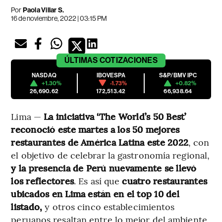
Por
Paola Villar S.
16 de noviembre, 2022 | 03:15 PM
ÚLTIMAS
COTIZACIONES
NASDAQ
IBOVESPA
S&P/BMV IPC
+1.30%
-1.73%
+0.82%
26,690.62
172,513.42
66,938.64
Lima —
La iniciativa ‘The World’s 50 Best’
reconoció este martes a los 50 mejores
restaurantes de América Latina este 2022
, con
el objetivo de celebrar la gastronomía regional,
y la presencia de Perú nuevamente se llevó
los reflectores
. Es así que
cuatro restaurantes
ubicados en Lima están en el top 10 del
listado,
y otros cinco establecimientos
peruanos resaltan entre lo mejor del ambiente