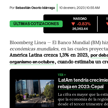
Por
Sebastián Osorio Idárraga
10 de enero, 2023 | 10:55 AM
NASDAQ
-0.83%
ÚLTIMAS
COTIZACIONES
26,363.44
Bloomberg Línea — El Banco Mundial (BM) hiz
económicas mundiales,
en las cuales proyect
América Latina crezca 1,3% en 2023,
por deba
, cuando estimaba un cr
organismo en octubre
VER +
LatAm tendría crecimi
rebaja en 2023: Cepal
La cifra es mayor que la es
que la economía de la regió
desde el tercer trimestre d