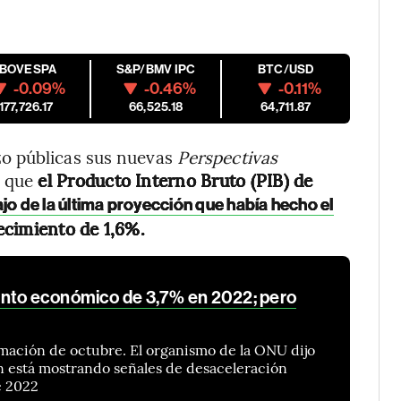
IBOVESPA
S&P/BMV IPC
BTC/USD
-0.09%
-0.46%
-0.11%
177,726.17
66,525.18
64,711.87
o públicas sus nuevas
Perspectivas
a que
el Producto Interno Bruto (PIB) de
jo de la última proyección que había hecho el
ecimiento de 1,6%.
ento económico de 3,7% en 2022; pero
timación de octubre. El organismo de la ONU dijo
n está mostrando señales de desaceleración
e 2022