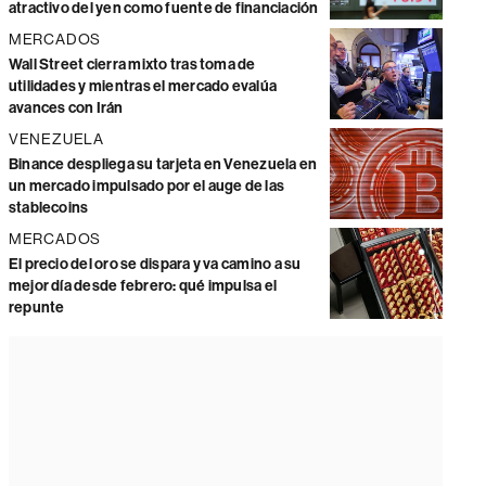
atractivo del yen como fuente de financiación
MERCADOS
Wall Street cierra mixto tras toma de
utilidades y mientras el mercado evalúa
avances con Irán
VENEZUELA
Binance despliega su tarjeta en Venezuela en
un mercado impulsado por el auge de las
stablecoins
MERCADOS
El precio del oro se dispara y va camino a su
mejor día desde febrero: qué impulsa el
repunte