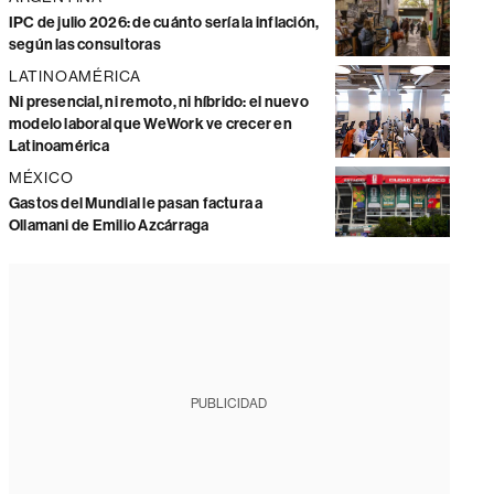
IPC de julio 2026: de cuánto sería la inflación,
según las consultoras
LATINOAMÉRICA
Ni presencial, ni remoto, ni híbrido: el nuevo
modelo laboral que WeWork ve crecer en
Latinoamérica
MÉXICO
Gastos del Mundial le pasan factura a
Ollamani de Emilio Azcárraga
PUBLICIDAD