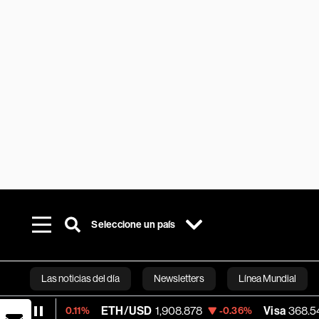
Seleccione un país
Las noticias del día
Newsletters
Línea Mundial
ETH/USD
1,908.878
Visa
368.54
-0.11%
-0.36%
-0.28
Bloomberg 