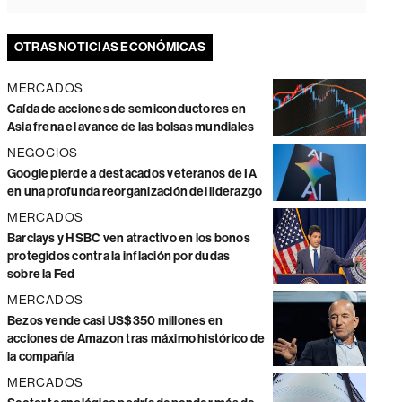
OTRAS NOTICIAS ECONÓMICAS
MERCADOS
Caída de acciones de semiconductores en
Asia frena el avance de las bolsas mundiales
NEGOCIOS
Google pierde a destacados veteranos de IA
en una profunda reorganización del liderazgo
MERCADOS
Barclays y HSBC ven atractivo en los bonos
protegidos contra la inflación por dudas
sobre la Fed
MERCADOS
Bezos vende casi US$350 millones en
acciones de Amazon tras máximo histórico de
la compañía
MERCADOS