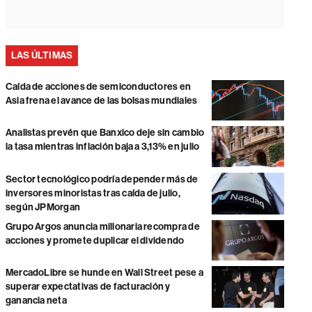
LAS ÚLTIMAS
Caída de acciones de semiconductores en
Asia frena el avance de las bolsas mundiales
Analistas prevén que Banxico deje sin cambio
la tasa mientras inflación baja a 3,13% en julio
Sector tecnológico podría depender más de
inversores minoristas tras caída de julio,
según JPMorgan
Grupo Argos anuncia millonaria recompra de
acciones y promete duplicar el dividendo
MercadoLibre se hunde en Wall Street pese a
superar expectativas de facturación y
ganancia neta