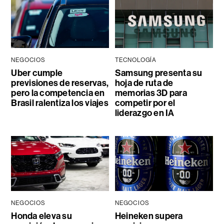
NEGOCIOS
TECNOLOGÍA
Uber cumple
Samsung presenta su
previsiones de reservas,
hoja de ruta de
pero la competencia en
memorias 3D para
Brasil ralentiza los viajes
competir por el
liderazgo en IA
NEGOCIOS
NEGOCIOS
Honda eleva su
Heineken supera