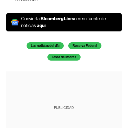
Convierta
Bloomberg Línea
en su fuente de
noticias
aquí
Temas de este artículo
Las noticias del día
Reserva Federal
Tasas de Interés
PUBLICIDAD