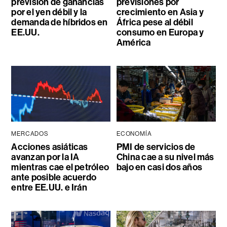
previsión de ganancias
previsiones por
por el yen débil y la
crecimiento en Asia y
demanda de híbridos en
África pese al débil
EE.UU.
consumo en Europa y
América
MERCADOS
ECONOMÍA
Acciones asiáticas
PMI de servicios de
avanzan por la IA
China cae a su nivel más
mientras cae el petróleo
bajo en casi dos años
ante posible acuerdo
entre EE.UU. e Irán