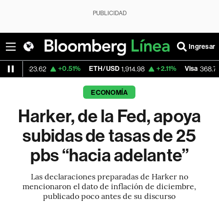
PUBLICIDAD
Ingresar
+0.51%
ETH/USD
+2.11%
Visa
-0.23
3.62
1,914.98
368.74
ECONOMÍA
Harker, de la Fed, apoya
subidas de tasas de 25
pbs “hacia adelante”
Las declaraciones preparadas de Harker no
mencionaron el dato de inflación de diciembre,
publicado poco antes de su discurso