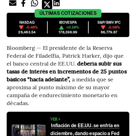
ÚLTIMAS
COTIZACIONES
NASDAQ
IBOVESPA
S&P/BMV IPC
-0.46%
+0.28%
-0.08%
26,463.54
178,396.99
66,779.87
Bloomberg — El presidente de la Reserva
Federal de Filadelfia, Patrick Harker, dijo que
el banco central de EE.UU.
debería subir sus
tasas de interés en incrementos de 25 puntos
básicos “hacia adelante”,
a medida que se
aproxima al punto máximo de su mayor
campaña de endurecimiento monetario en
décadas.
VER +
Inflación de EE.UU. se enfría en
diciembre, dando espacio a Fed