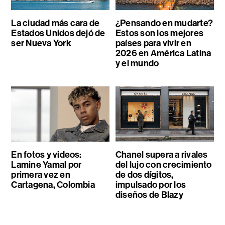
La ciudad más cara de
¿Pensando en mudarte?
Estados Unidos dejó de
Estos son los mejores
ser Nueva York
países para vivir en
2026 en América Latina
y el mundo
En fotos y videos:
Chanel supera a rivales
Lamine Yamal por
del lujo con crecimiento
primera vez en
de dos dígitos,
Cartagena, Colombia
impulsado por los
diseños de Blazy