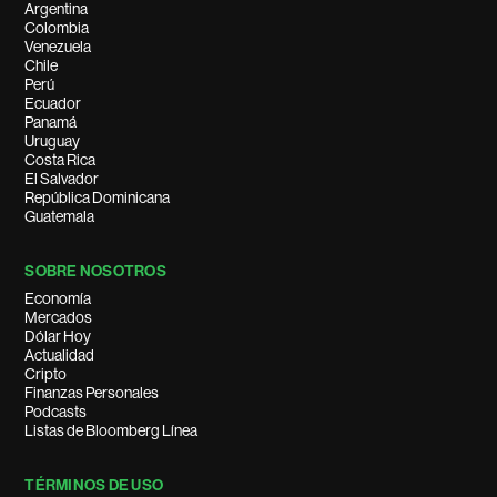
Argentina
Colombia
Venezuela
Chile
Perú
Ecuador
Panamá
Uruguay
Costa Rica
El Salvador
República Dominicana
Guatemala
SOBRE NOSOTROS
Economía
Mercados
Dólar Hoy
Actualidad
Cripto
Finanzas Personales
Podcasts
Listas de Bloomberg Línea
TÉRMINOS DE USO