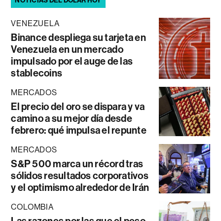
NOTICIAS DEL DÓLAR HOY
VENEZUELA
Binance despliega su tarjeta en
Venezuela en un mercado
impulsado por el auge de las
stablecoins
MERCADOS
El precio del oro se dispara y va
camino a su mejor día desde
febrero: qué impulsa el repunte
MERCADOS
S&P 500 marca un récord tras
sólidos resultados corporativos
y el optimismo alrededor de Irán
COLOMBIA