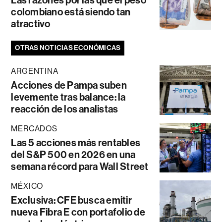
Las razones por las que el peso
colombiano está siendo tan
atractivo
OTRAS NOTICIAS ECONÓMICAS
ARGENTINA
Acciones de Pampa suben
levemente tras balance: la
reacción de los analistas
MERCADOS
Las 5 acciones más rentables
del S&P 500 en 2026 en una
semana récord para Wall Street
MÉXICO
Exclusiva: CFE busca emitir
nueva Fibra E con portafolio de