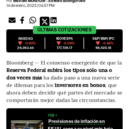
Por
Michael McKenzie - Edward Bolingbroke
14 de enero, 2023 | 04:57 PM
ÚLTIMAS
COTIZACIONES
NASDAQ
IBOVESPA
S&P/BMV IPC
-0.83%
-0.09%
-0.46%
26,363.44
177,726.17
66,525.18
Bloomberg — El consenso emergente de que la
Reserva Federal subirá los tipos sólo una o
dos veces más
ha dado paso a una nueva serie
de dilemas para los
inversores en bonos
, que
ahora deben decidir qué partes del mercado se
comportarán mejor dadas las circunstancias.
VER +
Previsiones de inflación en
EE.UU. caen a su nivel más bajo