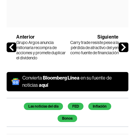
Anterior
Siguiente
Grupo Argos anuncia
Carry trade resiste pese a la
millonaria recompra de
pérdida de atractivo del yen
acciones y promete duplicar
como fuente de financiación
el dividendo
Convierta
Bloomberg Línea
en su fuente de
noticias
aquí
Temas de este artículo
Las noticias del día
FED
Inflación
Bonos