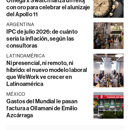
Omega x Swatch lanza un reloj
con oro para celebrar el alunizaje
del Apollo 11
ARGENTINA
IPC de julio 2026: de cuánto
sería la inflación, según las
consultoras
LATINOAMÉRICA
Ni presencial, ni remoto, ni
híbrido: el nuevo modelo laboral
que WeWork ve crecer en
Latinoamérica
MÉXICO
Gastos del Mundial le pasan
factura a Ollamani de Emilio
Azcárraga