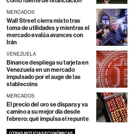
como fuente de financiación
MERCADOS
Wall Street cierra mixto tras
toma de utilidades y mientras el
mercado evalúa avances con
Irán
VENEZUELA
Binance despliega su tarjeta en
Venezuela en un mercado
impulsado por el auge de las
stablecoins
MERCADOS
El precio del oro se dispara y va
camino a su mejor día desde
febrero: qué impulsa el repunte
OTRAS NOTICIAS ECONÓMICAS