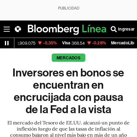
PUBLICIDAD
Ingresar
-0.35%
Visa
-0.28%
MercadoLibre
+
.075
368.54
1,924.95
MERCADOS
Inversores en bonos se
encuentran en
encrucijada con pausa
de la Fed a la vista
El mercado del Tesoro de EE.UU. alcanzó un punto de
inflexión luego de que las tasas de inflación al
consumo bajaron al nivel más bajo en más de un año