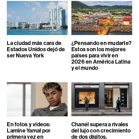
La ciudad más cara de
¿Pensando en mudarte?
Estados Unidos dejó de
Estos son los mejores
ser Nueva York
países para vivir en
2026 en América Latina
y el mundo
En fotos y videos:
Chanel supera a rivales
Lamine Yamal por
del lujo con crecimiento
primera vez en
de dos dígitos,