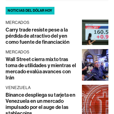
NOTICIAS DEL DÓLAR HOY
MERCADOS
Carry trade resiste pese a la
pérdida de atractivo del yen
como fuente de financiación
MERCADOS
Wall Street cierra mixto tras
toma de utilidades y mientras el
mercado evalúa avances con
Irán
VENEZUELA
Binance despliega su tarjeta en
Venezuela en un mercado
impulsado por el auge de las
stablecoins