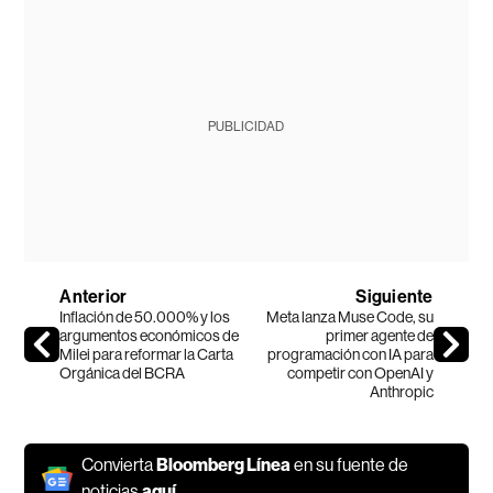
PUBLICIDAD
Anterior
Siguiente
Inflación de 50.000% y los
Meta lanza Muse Code, su
argumentos económicos de
primer agente de
Milei para reformar la Carta
programación con IA para
Orgánica del BCRA
competir con OpenAI y
Anthropic
Convierta
Bloomberg Línea
en su fuente de
noticias
aquí