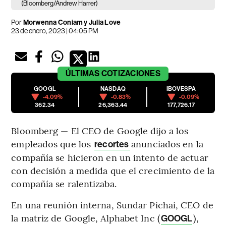
(Bloomberg/Andrew Harrer)
Por
Morwenna Coniam y Julia Love
23 de enero, 2023 | 04:05 PM
ÚLTIMAS
COTIZACIONES
GOOGL
NASDAQ
IBOVESPA
-4.09%
-0.83%
-0.09%
362.34
26,363.44
177,726.17
Bloomberg — El CEO de Google dijo a los
empleados que los
anunciados en la
recortes
compañía se hicieron en un intento de actuar
con decisión a medida que el crecimiento de la
compañía se ralentizaba.
En una reunión interna, Sundar Pichai, CEO de
la matriz de Google, Alphabet Inc (
),
GOOGL