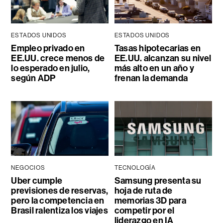
ESTADOS UNIDOS
ESTADOS UNIDOS
Empleo privado en
Tasas hipotecarias en
EE.UU. crece menos de
EE.UU. alcanzan su nivel
lo esperado en julio,
más alto en un año y
según ADP
frenan la demanda
NEGOCIOS
TECNOLOGÍA
Uber cumple
Samsung presenta su
previsiones de reservas,
hoja de ruta de
pero la competencia en
memorias 3D para
Brasil ralentiza los viajes
competir por el
liderazgo en IA