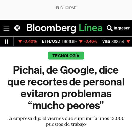
PUBLICIDAD
Ingresar
-0.40%
ETH/USD
-0.46%
Visa
-0.28%
Me
1,906.99
368.54
TECNOLOGÍA
Pichai, de Google, dice
que recortes de personal
evitaron problemas
“mucho peores”
La empresa dijo el viernes que suprimiría unos 12.000
puestos de trabajo