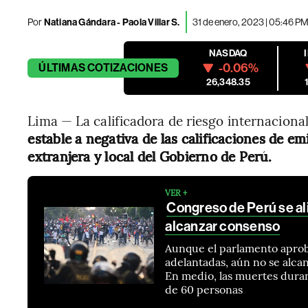
Por
Natiana Gándara
-
Paola Villar S.
31 de enero, 2023 | 05:46 P
NASDAQ
-0.06%
ÚLTIMAS
COTIZACIONES
26,348.35
Lima — La calificadora de riesgo internacion
estable a negativa de las calificaciones de e
extranjera y local del Gobierno de Perú.
VER +
Congreso de Perú se ali
alcanzar consenso
Aunque el parlamento aprobó
adelantadas, aún no se alcan
En medio, las muertes dura
de 60 personas