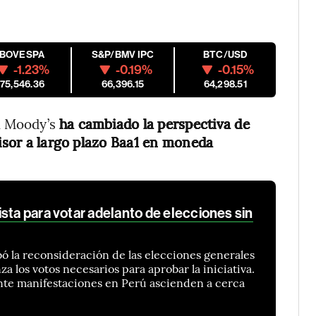
M
IBOVESPA
S&P/BMV IPC
BTC/USD
-1.23%
-0.19%
-0.15%
175,546.36
66,396.15
64,298.51
al Moody’s
ha cambiado la perspectiva de
misor a largo plazo Baa1 en moneda
sta para votar adelanto de elecciones sin
 la reconsideración de las elecciones generales
za los votos necesarios para aprobar la iniciativa.
nte manifestaciones en Perú ascienden a cerca