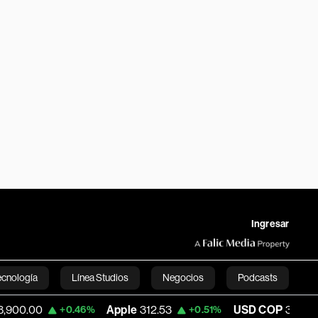
Ingresar
ecnología
Línea Studios
Negocios
Podcasts
Apple
312.53
USD COP
3,159.39
Tesl
%
+0.51%
-0.52%
English