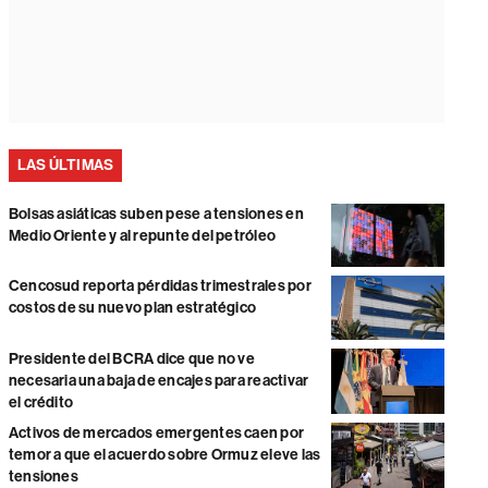
LAS ÚLTIMAS
Bolsas asiáticas suben pese a tensiones en
Medio Oriente y al repunte del petróleo
Cencosud reporta pérdidas trimestrales por
costos de su nuevo plan estratégico
Presidente del BCRA dice que no ve
necesaria una baja de encajes para reactivar
el crédito
Activos de mercados emergentes caen por
temor a que el acuerdo sobre Ormuz eleve las
tensiones