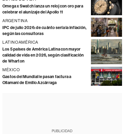
Omega x Swatch lanza un reloj con oro para
celebrar el alunizaje del Apollo 11
ARGENTINA
IPC de julio 2026: de cuánto sería la inflación,
según las consultoras
LATINOAMÉRICA
Los 5 países de América Latina con mayor
calidad de vida en 2026, según clasificación
de Wharton
MÉXICO
Gastos del Mundial le pasan factura a
Ollamani de Emilio Azcárraga
PUBLICIDAD