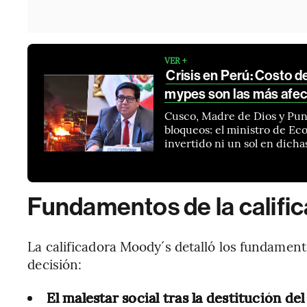
VER +
Crisis en Perú: Costo 
mypes son las más afe
Cusco, Madre de Dios y Puno
bloqueos: el ministro de Ec
invertido ni un sol en dicha
Fundamentos de la califi
La calificadora Moody´s detalló los fundamen
decisión:
El malestar social tras la destitución de