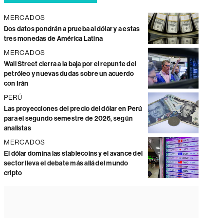
MERCADOS
Dos datos pondrán a prueba al dólar y a estas
tres monedas de América Latina
MERCADOS
Wall Street cierra a la baja por el repunte del
petróleo y nuevas dudas sobre un acuerdo
con Irán
PERÚ
Las proyecciones del precio del dólar en Perú
para el segundo semestre de 2026, según
analistas
MERCADOS
El dólar domina las stablecoins y el avance del
sector lleva el debate más allá del mundo
cripto