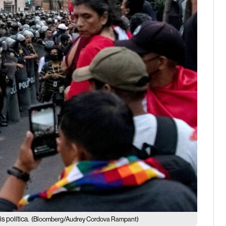
s política.
(Bloomberg/Audrey Cordova Rampant)