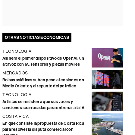
OTRAS NOTICIAS ECONÓMICAS
TECNOLOGÍA
Así será el primer dispositivo de OpenAI: un
altavoz con IA, sensores y piezas móviles
MERCADOS
Bolsas asiáticas suben pese a tensiones en
Medio Oriente y al repunte del petróleo
TECNOLOGÍA
Artistas se resisten a que sus voces y
canciones sean usadas para entrenar a la IA
COSTA RICA
En qué consiste la propuesta de Costa Rica
para resolver la disputa comercial con