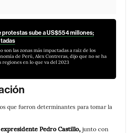
de protestas sube a US$554 millones;
ctadas
 son las zonas más impactadas a raíz de los
onomía de Perú, Alex Contreras, dijo que no se ha
s regiones en lo que va del 2023
cación
tos que fueron determinantes para tomar la
l expresidente Pedro Castillo,
junto con