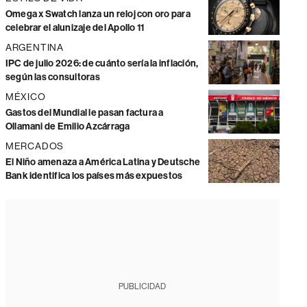
Omega x Swatch lanza un reloj con oro para
celebrar el alunizaje del Apollo 11
ARGENTINA
IPC de julio 2026: de cuánto sería la inflación,
según las consultoras
MÉXICO
Gastos del Mundial le pasan factura a
Ollamani de Emilio Azcárraga
MERCADOS
El Niño amenaza a América Latina y Deutsche
Bank identifica los países más expuestos
PUBLICIDAD