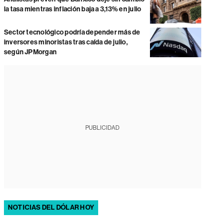
la tasa mientras inflación baja a 3,13% en julio
Sector tecnológico podría depender más de
inversores minoristas tras caída de julio,
según JPMorgan
PUBLICIDAD
NOTICIAS DEL DÓLAR HOY