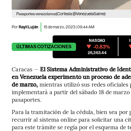
(Cortesía @VenezuelaSaime)
Pasaportes venezolanos
Por
Raylí Luján
15 de marzo, 2023 | 09:44 AM
NASDAQ
-0.83%
ÚLTIMAS
COTIZACIONES
26,363.44
Caracas —
El Sistema Administrativo de Ident
en Venezuela experimentó un proceso de adec
de marzo,
mientras utilizó sus redes oficiale
implementará a partir del sábado 18 de marzo 
pasaportes.
Para la tramitación de la cédula, bien sea por
recurrir al sistema online para solicitar una 
para este trámite se regía por el esquema de 