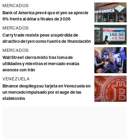
MERCADOS
Bank of America prevé que el yen se aprecie
6% frente al dólar a finales de 2026
MERCADOS
Carry trade resiste pese a la pérdida de
atractivo del yen como fuente de financiación
MERCADOS
Wall Street cierra mixto tras toma de
utilidades y mientras el mercado evalúa
avances con Irán
VENEZUELA
Binance despliega su tarjeta en Venezuela en
un mercado impulsado por el auge de las
stablecoins