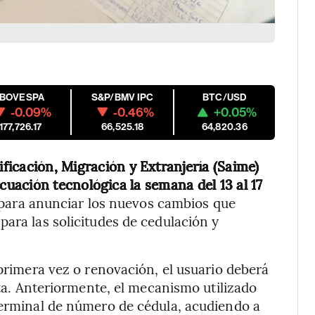
IBOVESPA
S&P/BMV IPC
BTC/USD
-0.09%
-0.46%
+0.05%
177,726.17
66,525.18
64,820.36
ificación, Migración y Extranjería (Saime)
uación tecnológica la semana del 13 al 17
s para anunciar los nuevos cambios que
para las solicitudes de cedulación y
 primera vez o renovación, el usuario deberá
cita. Anteriormente, el mecanismo utilizado
terminal de número de cédula, acudiendo a