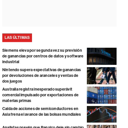
LAS ÚLTIMAS
Siemens eleva por segunda vez su previsión
de ganancias por centros de datos y software
industrial
Nintendo supera expectativas de ganancias
por devoluciones de aranceles y ventas de
dos juegos
Australia registra inesperado superávit
comercial impulsado por exportaciones de
materias primas
Caída de acciones de semiconductores en
Asia frena el avance de las bolsas mundiales
Analistas prevén que Banxico deje sin cambio