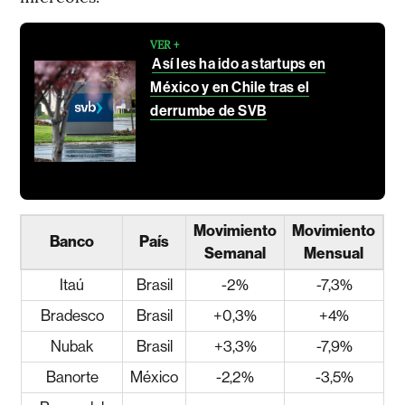
VER +
Así les ha ido a startups en
México y en Chile tras el
derrumbe de SVB
Movimiento
Movimiento
Banco
País
Semanal
Mensual
Itaú
Brasil
-2%
-7,3%
Bradesco
Brasil
+0,3%
+4%
Nubak
Brasil
+3,3%
-7,9%
Banorte
México
-2,2%
-3,5%