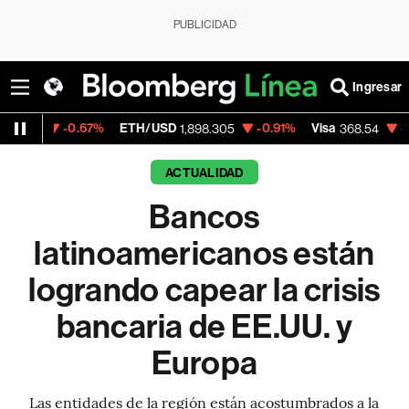
PUBLICIDAD
Ingresar
7%
ETH/USD
-0.91%
Visa
-0.28%
Mercad
1,898.305
368.54
ACTUALIDAD
Bancos
latinoamericanos están
logrando capear la crisis
bancaria de EE.UU. y
Europa
Las entidades de la región están acostumbrados a la