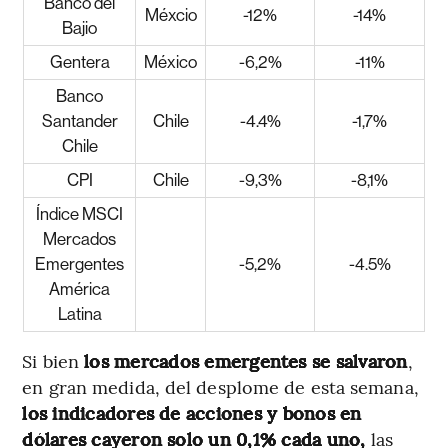
Banco del
Méxcio
-12%
-14%
Bajio
Gentera
México
-6,2%
-11%
Banco
Santander
Chile
-4.4%
-1,7%
Chile
CPI
Chile
-9,3%
-8,1%
Índice MSCI
Mercados
Emergentes
-5,2%
-4.5%
América
Latina
Si bien
los mercados emergentes se salvaron
,
en gran medida, del desplome de esta semana,
los indicadores de acciones y bonos en
dólares cayeron solo un 0,1% cada uno,
las