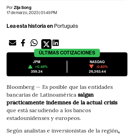
Por
Zija Song
17 de marzo, 2023 | 01:49 PM
Lea esta historia en
Portugués
ÚLTIMAS
COTIZACIONES
JPM
NASDAQ
+0.48%
-0.83%
359.24
26,363.44
Bloomberg — Es posible que las entidades
bancarias de Latinoamérica
salgan
prácticamente indemnes de la actual crisis
que está sacudiendo a los bancos
estadounidenses y europeos.
Según analistas e inversionistas de la región
,