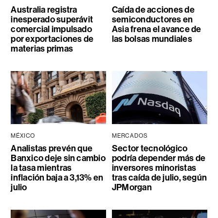
Australia registra
Caída de acciones de
inesperado superávit
semiconductores en
comercial impulsado
Asia frena el avance de
por exportaciones de
las bolsas mundiales
materias primas
MÉXICO
MERCADOS
Analistas prevén que
Sector tecnológico
Banxico deje sin cambio
podría depender más de
la tasa mientras
inversores minoristas
inflación baja a 3,13% en
tras caída de julio, según
julio
JPMorgan