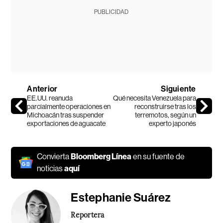
PUBLICIDAD
Anterior
Siguiente
EE.UU. reanuda
Qué necesita Venezuela para
parcialmente operaciones en
reconstruirse tras los
Michoacán tras suspender
terremotos, según un
exportaciones de aguacate
experto japonés
Convierta
Bloomberg Línea
en su fuente de
noticias
aquí
Estephanie Suárez
Reportera