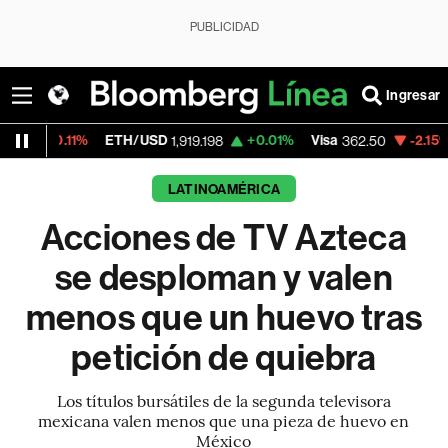
PUBLICIDAD
Ingresar
ETH/USD
+0.01%
Visa
-2.15%
MercadoLib
1,919.198
362.50
LATINOAMÉRICA
Acciones de TV Azteca
se desploman y valen
menos que un huevo tras
petición de quiebra
Los títulos bursátiles de la segunda televisora
mexicana valen menos que una pieza de huevo en
México