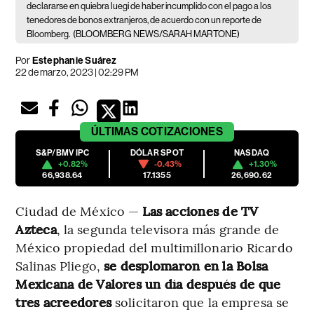
declararse en quiebra luegi de haber incumplido con el pago a los
tenedores de bonos extranjeros, de acuerdo con un reporte de
Bloomberg.
(BLOOMBERG NEWS/SARAH MARTONE)
Por
Estephanie Suárez
22 de marzo, 2023 | 02:29 PM
ÚLTIMAS
COTIZACIONES
S&P/BMV IPC
DÓLAR SPOT
NASDAQ
+0.82%
-0.43%
+1.30%
66,938.64
17.1355
26,690.62
Ciudad de México —
Las acciones de TV
Azteca
, la segunda televisora más grande de
México propiedad del multimillonario Ricardo
Salinas Pliego,
se desplomaron en la Bolsa
Mexicana de Valores un día después de que
tres acreedores
solicitaron que la empresa se