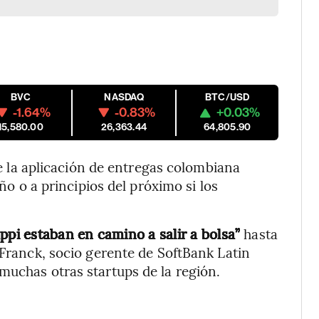
BVC
NASDAQ
BTC/USD
-1.64%
-0.83%
+0.03%
15,580.00
26,363.44
64,805.90
 la aplicación de entregas colombiana
año o a principios del próximo si los
i estaban en camino a salir a bolsa”
hasta
 Franck, socio gerente de SoftBank Latin
muchas otras startups de la región.