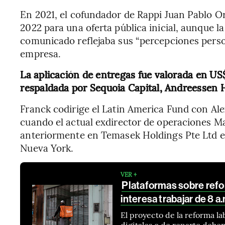
En 2021, el cofundador de Rappi Juan Pablo O
2022 para una oferta pública inicial, aunque l
comunicado reflejaba sus “percepciones person
empresa.
La aplicación de entregas fue valorada en US
respaldada por Sequoia Capital, Andreessen
Franck codirige el Latin America Fund con Ale
cuando el actual exdirector de operaciones Ma
anteriormente en Temasek Holdings Pte Ltd e
Nueva York.
VER +
Plataformas sobre refor
interesa trabajar de 8 a.
El proyecto de la reforma la
digitales o de reparto debe