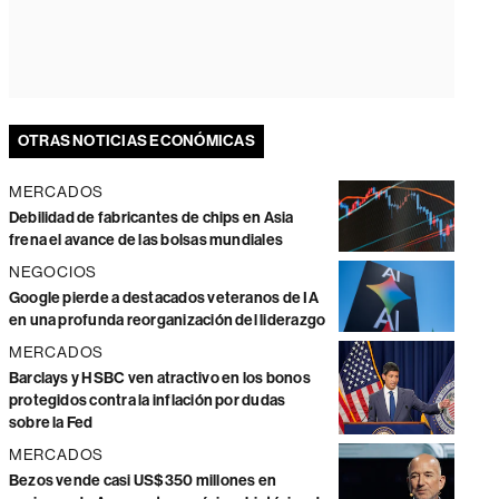
OTRAS NOTICIAS ECONÓMICAS
MERCADOS
Debilidad de fabricantes de chips en Asia
frena el avance de las bolsas mundiales
NEGOCIOS
Google pierde a destacados veteranos de IA
en una profunda reorganización del liderazgo
MERCADOS
Barclays y HSBC ven atractivo en los bonos
protegidos contra la inflación por dudas
sobre la Fed
MERCADOS
Bezos vende casi US$350 millones en