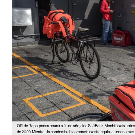
OPI de Rappi podría ocurrir a fin de año, dice SoftBank
Mochilas aislantes 
de 2020. Mientras la pandemia de coronavirus estrangula las economías y 