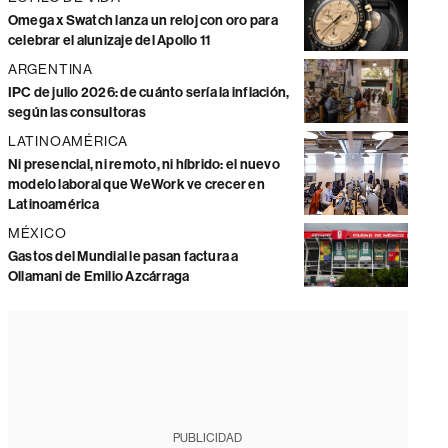
Omega x Swatch lanza un reloj con oro para
celebrar el alunizaje del Apollo 11
ARGENTINA
IPC de julio 2026: de cuánto sería la inflación,
según las consultoras
LATINOAMÉRICA
Ni presencial, ni remoto, ni híbrido: el nuevo
modelo laboral que WeWork ve crecer en
Latinoamérica
MÉXICO
Gastos del Mundial le pasan factura a
Ollamani de Emilio Azcárraga
PUBLICIDAD