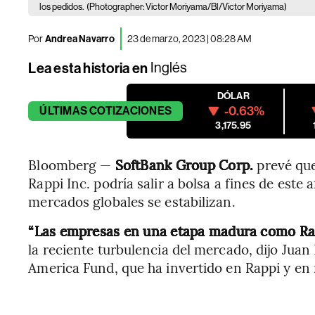
los pedidos.
(Photographer: Victor Moriyama/Bl/Victor Moriyama)
Por
Andrea Navarro
23 de marzo, 2023 | 08:28 AM
Lea esta historia en
Inglés
DÓLAR
-0.63%
ÚLTIMAS
COTIZACIONES
3,175.95
Bloomberg —
SoftBank Group Corp.
prevé que
Rappi Inc. podría salir a bolsa a fines de este 
mercados globales se estabilizan.
“Las empresas en una etapa madura como Rapp
la reciente turbulencia del mercado, dijo Juan
America Fund, que ha invertido en Rappi y en 