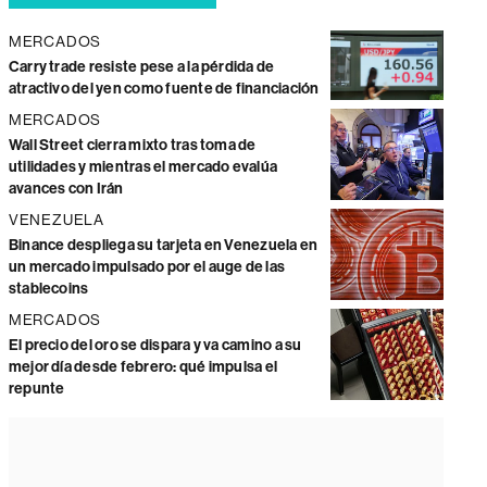
MERCADOS
Carry trade resiste pese a la pérdida de
atractivo del yen como fuente de financiación
MERCADOS
Wall Street cierra mixto tras toma de
utilidades y mientras el mercado evalúa
avances con Irán
VENEZUELA
Binance despliega su tarjeta en Venezuela en
un mercado impulsado por el auge de las
stablecoins
MERCADOS
El precio del oro se dispara y va camino a su
mejor día desde febrero: qué impulsa el
repunte