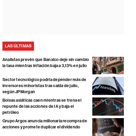
LAS ÚLTIMAS
Analistas prevén que Banxico deje sin cambio
la tasa mientras inflación baja a 3,13% en julio
Sector tecnológico podría depender más de
inversores minoristas tras caída de julio,
según JPMorgan
Bolsas asiáticas caen mientras se frena el
repunte de las acciones de IA y baja el
petróleo
Grupo Argos anuncia millonaria recompra de
acciones y promete duplicar el dividendo