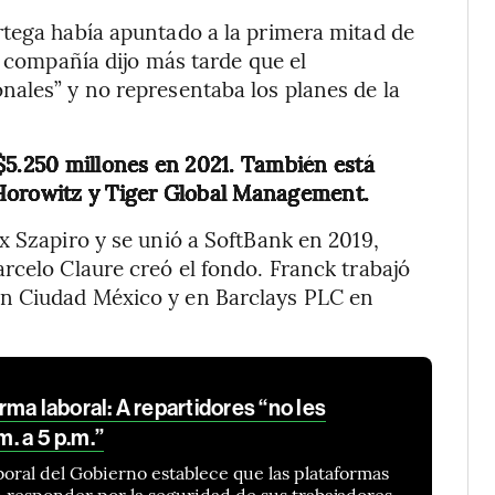
rtega había apuntado a la primera mitad de
a compañía dijo más tarde que el
ales” y no representaba los planes de la
$5.250 millones en 2021. También está
 Horowitz y Tiger Global Management.
x Szapiro y se unió a SoftBank en 2019,
rcelo Claure creó el fondo. Franck trabajó
n Ciudad México y en Barclays PLC en
ma laboral: A repartidores “no les
m. a 5 p.m.”
boral del Gobierno establece que las plataformas
n responder por la seguridad de sus trabajadores.