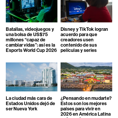
Batallas, videojuegos y
Disney y TikTok logran
una bolsa de US$75
acuerdo para que
millones “capaz de
creadores usen
cambiar vidas”: así es la
contenido de sus
Esports World Cup 2026
películas y series
La ciudad más cara de
¿Pensando en mudarte?
Estados Unidos dejó de
Estos son los mejores
ser Nueva York
países para vivir en
2026 en América Latina