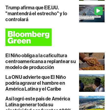
Trump afirma que EE.UU.
"mantendrá el estrecho" y lo
controlará
El Niño obliga a la caficultura
centroamericana a replantear su
modelo de producción
La ONU advierte que El Niño
podría agravar el hambre en
América Latina y el Caribe
Así logró este país de América
Latina generar toda su