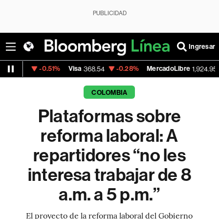
PUBLICIDAD
Ingresar
0.51%
Visa
-0.28%
MercadoLibre
+1.85%
368.54
1,924.95
COLOMBIA
Plataformas sobre
reforma laboral: A
repartidores “no les
interesa trabajar de 8
a.m. a 5 p.m.”
El proyecto de la reforma laboral del Gobierno