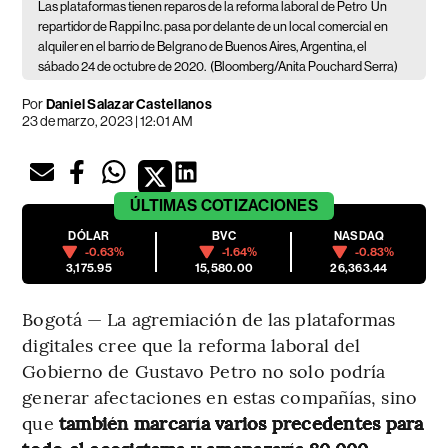
Las plataformas tienen reparos de la reforma laboral de Petro
Un
repartidor de Rappi Inc. pasa por delante de un local comercial en
alquiler en el barrio de Belgrano de Buenos Aires, Argentina, el
sábado 24 de octubre de 2020.
(Bloomberg/Anita Pouchard Serra)
Por
Daniel Salazar Castellanos
23 de marzo, 2023 | 12:01 AM
ÚLTIMAS
COTIZACIONES
DÓLAR
BVC
NASDAQ
-0.63%
-1.64%
-0.83%
3,175.95
15,580.00
26,363.44
Bogotá — La agremiación de las plataformas
digitales cree que la reforma laboral del
Gobierno de Gustavo Petro no solo podría
generar afectaciones en estas compañías, sino
que
también marcaría varios precedentes para