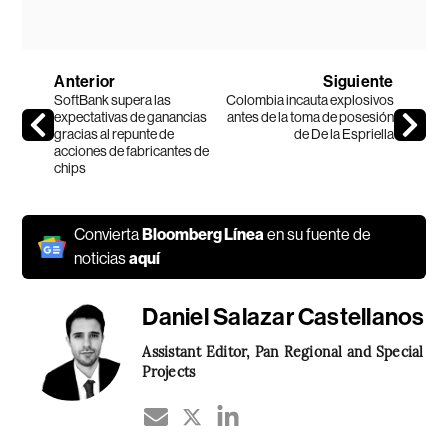
Anterior
Siguiente
SoftBank supera las
Colombia incauta explosivos
expectativas de ganancias
antes de la toma de posesión
gracias al repunte de
de De la Espriella
acciones de fabricantes de
chips
Convierta
Bloomberg Línea
en su fuente de
noticias
aquí
Daniel Salazar Castellanos
Assistant Editor, Pan Regional and Special
Projects